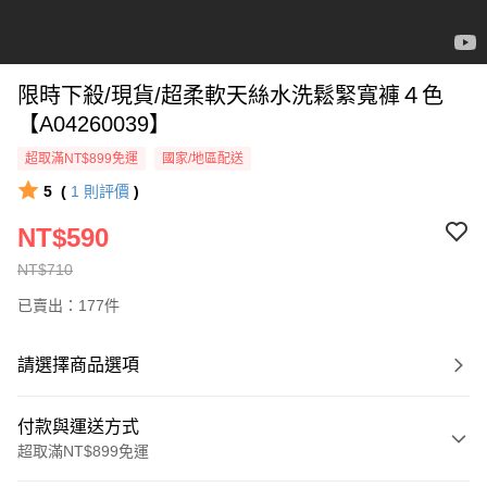
限時下殺/現貨/超柔軟天絲水洗鬆緊寬褲４色
【A04260039】
超取滿NT$899免運
國家/地區配送
5
(
1
則評價
)
NT$590
NT$710
已賣出：177件
請選擇商品選項
付款與運送方式
超取滿NT$899免運