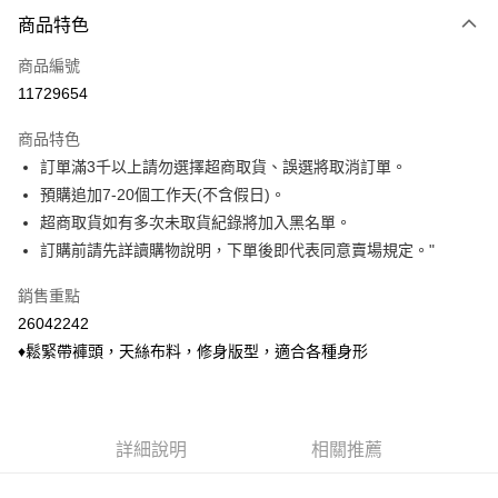
付款方式
商品特色
信用卡一次付款
商品編號
信用卡分期付款
11729654
3 期 0 利率 每期
NT$196
21家銀行
商品特色
6 期 0 利率 每期
NT$98
21家銀行
合作金庫商業銀行
第一商業銀行
訂單滿3千以上請勿選擇超商取貨、誤選將取消訂單。
華南商業銀行
彰化商業銀行
合作金庫商業銀行
第一商業銀行
超商取貨付款
預購追加7-20個工作天(不含假日)。
上海商業儲蓄銀行
台北富邦商業銀行
華南商業銀行
彰化商業銀行
國泰世華商業銀行
兆豐國際商業銀行
超商取貨如有多次未取貨紀錄將加入黑名單。
LINE Pay
上海商業儲蓄銀行
台北富邦商業銀行
臺灣中小企業銀行
台中商業銀行
訂購前請先詳讀購物說明，下單後即代表同意賣場規定。"
國泰世華商業銀行
兆豐國際商業銀行
匯豐（台灣）商業銀行
華泰商業銀行
Apple Pay
臺灣中小企業銀行
台中商業銀行
聯邦商業銀行
遠東國際商業銀行
銷售重點
匯豐（台灣）商業銀行
華泰商業銀行
悠遊付
元大商業銀行
永豐商業銀行
26042242
聯邦商業銀行
遠東國際商業銀行
玉山商業銀行
星展（台灣）商業銀行
元大商業銀行
永豐商業銀行
♦鬆緊帶褲頭，天絲布料，修身版型，適合各種身形
Google Pay
台新國際商業銀行
中國信託商業銀行
玉山商業銀行
星展（台灣）商業銀行
台灣樂天信用卡公司
台新國際商業銀行
中國信託商業銀行
ATM付款
台灣樂天信用卡公司
貨到付款
詳細說明
相關推薦
運送方式