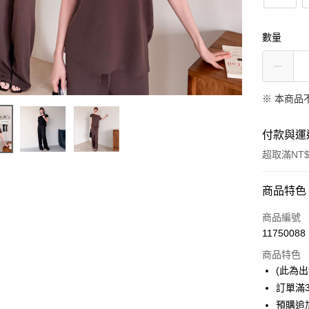
數量
※ 本商品
付款與運
超取滿NT$
付款方式
商品特色
信用卡一
商品編號
11750088
信用卡分
商品特色
3 期 
(此為
6 期 
合作金
訂單滿
華南商
預購追加
合作金