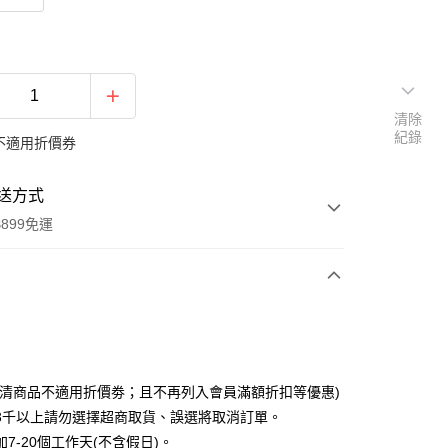
清除
紀錄
不適用折價券
送方式
899免運
次付款
期付款
0 利率 每期
NT$155
21家銀行
出清商品不適用折價劵；且不再列入會員滿額折扣等優惠)
0 利率 每期
NT$77
21家銀行
庫商業銀行
第一商業銀行
3千以上請勿選擇超商取貨、誤選將取消訂單。
業銀行
彰化商業銀行
7-20個工作天(不含假日)。
庫商業銀行
第一商業銀行