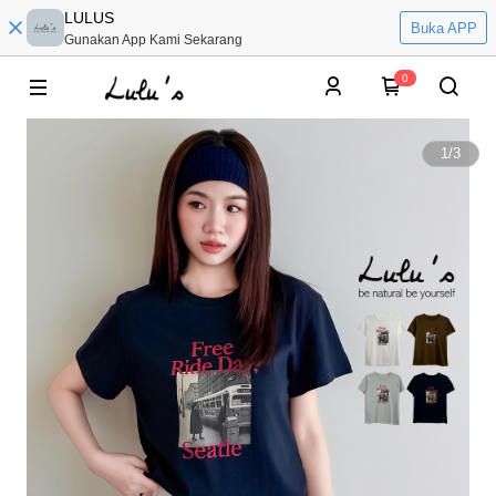
LULUS
Buka APP
Gunakan App Kami Sekarang
0
1
/
3