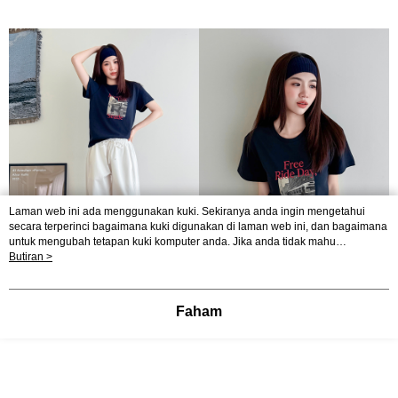
Laman web ini ada menggunakan kuki. Sekiranya anda ingin mengetahui
secara terperinci bagaimana kuki digunakan di laman web ini, dan bagaimana
untuk mengubah tetapan kuki komputer anda. Jika anda tidak mahu
menggunakan kuki di komputer anda, sila rujuk penerangan mengenai kuki.
Butiran >
Dasar Privasi
Laman web ini ada menggunakan kuki. Sekiranya anda ingin
mengetahui secara terperinci bagaimana kuki digunakan di laman web ini,
dan bagaimana untuk mengubah tetapan kuki komputer anda. Jika anda tidak
Faham
mahu menggunakan kuki di komputer anda, sila rujuk penerangan mengenai
kuki.