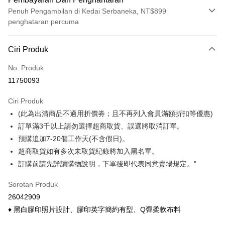
Penuh Pengambilan di Kedai Serbaneka, NT$899
penghataran percuma
Kaedah Pembayaran
Ciri Produk
Kad Kredit (Bayaran Penuh)
No. Produk
Ansuran Kad Kredit
11750093
3 ansuran pada kadar faedah 0,
NT$73
setiap ansuran
Ciri Produk
21 Bank
6 ansuran pada kadar faedah 0,
NT$36
setiap
Taiwan Cooperative Bank
Bank Komersial Pertama
(此為出清商品不適用折價劵；且不再列入會員滿額折扣等優惠)
Hua Nan Commercial
Chang Hwa Commercial
ansuran
21 Bank
Bank
Bank
訂單滿3千以上請勿選擇超商取貨、誤選將取消訂單。
Taiwan Cooperative Bank
Bank Komersial Pertama
Pengambilan di Kedai Serbaneka
The Shanghai
Bank Komersial Taipei
預購追加7-20個工作天(不含假日)。
Hua Nan Commercial Bank
Chang Hwa Commercial Bank
Commercial & Savings
Fubon
超商取貨如有多次未取貨紀錄將加入黑名單。
LINE Pay
The Shanghai Commercial &
Bank Komersial Taipei Fubon
Bank
Savings Bank
訂購前請先詳讀購物說明，下單後即代表同意賣場規定。"
Bank Cathay United
Mega International
Apple Pay
Bank Cathay United
Mega International Commercial
Commercial Bank
Sorotan Produk
Bank
Taiwan Business Bank
Taichung Commercial
Easy Wallet
Taiwan Business Bank
Taichung Commercial Bank
26042909
Bank
HSBC Bank (Taiwan) Limited
Hwatai Bank
Google Pay
♦ 黑白膠印照片設計、膠印英字簡約有型、Q彈柔軟布料
HSBC Bank (Taiwan)
Hwatai Bank
Union Bank of Taiwan
Far Eastern International Bank
Limited