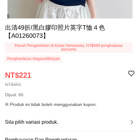
出清49折/黑白膠印照片英字T恤４色
【A01260073】
Penuh Pengambilan di Kedai Serbaneka, NT$899 penghataran
percuma
Penghantaran Negara/Wilayah
NT$221
NT$450
Dijual: 66
※ Produk ini tidak boleh menggunakan kupon.
Sila pilih variasi produk.
Pembayaran Dan Penghantaran