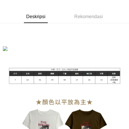
Yuanta Commercial Bank
Bank SinoPac
Pemindahan ATM
Union Bank of Taiwan
Far Eastern International
Bank Komersial E.SUN
DBS Bank
Bank
Tunai semasa Penghantaran
Bank Antarabangsa Taishin
Bank CTBC
Yuanta Commercial Bank
Bank SinoPac
Deskripsi
Rekomendasi
Syarikat Kad Kredit Rakuten
Bank Komersial E.SUN
DBS Bank
Pilihan Penghantaran
Taiwan
Bank Antarabangsa
Bank CTBC
Taishin
全家付款取貨
Syarikat Kad Kredit
NT$90/pesanan | Penghantaran percuma untuk pesanan
Rakuten Taiwan
NT$899 atau lebih
付款後全家取貨
NT$90/pesanan | Penghantaran percuma untuk pesanan
NT$899 atau lebih
萊爾富付款取貨
NT$90/pesanan | Penghantaran percuma untuk pesanan
NT$899 atau lebih
付款後萊爾富取貨
NT$90/pesanan | Penghantaran percuma untuk pesanan
NT$899 atau lebih