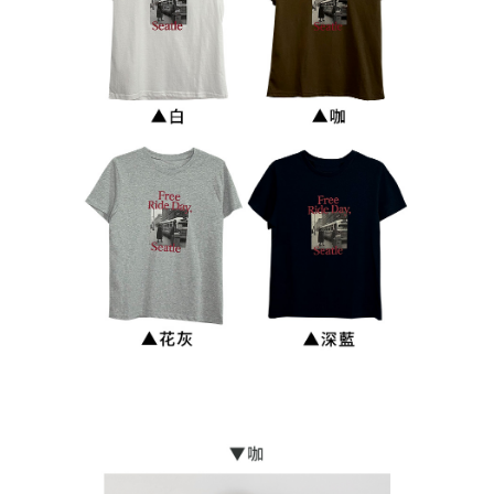
7-11付款取貨
NT$90/pesanan | Penghantaran percuma untuk pesanan
NT$899 atau lebih
付款後7-11取貨
NT$90/pesanan | Penghantaran percuma untuk pesanan
NT$899 atau lebih
宅配
NT$90/pesanan | Penghantaran percuma untuk pesanan
NT$899 atau lebih
貨到付款
NT$110/pesanan
海外宅配
Kadar Penghantaran