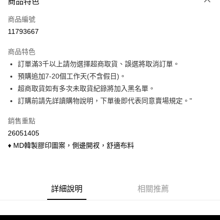
商品特色
信用卡一次付款
商品編號
信用卡分期付款
11793667
3 期 0 利率 每期
NT$155
21家銀行
商品特色
6 期 0 利率 每期
NT$77
21家銀行
合作金庫商業銀行
第一商業銀行
訂單滿3千以上請勿選擇超商取貨、誤選將取消訂單。
華南商業銀行
彰化商業銀行
合作金庫商業銀行
第一商業銀行
超商取貨付款
預購追加7-20個工作天(不含假日)。
上海商業儲蓄銀行
台北富邦商業銀行
華南商業銀行
彰化商業銀行
國泰世華商業銀行
兆豐國際商業銀行
超商取貨如有多次未取貨紀錄將加入黑名單。
LINE Pay
上海商業儲蓄銀行
台北富邦商業銀行
臺灣中小企業銀行
台中商業銀行
訂購前請先詳讀購物說明，下單後即代表同意賣場規定。"
國泰世華商業銀行
兆豐國際商業銀行
匯豐（台灣）商業銀行
華泰商業銀行
Apple Pay
臺灣中小企業銀行
台中商業銀行
聯邦商業銀行
遠東國際商業銀行
銷售重點
匯豐（台灣）商業銀行
華泰商業銀行
悠遊付
元大商業銀行
永豐商業銀行
26051405
聯邦商業銀行
遠東國際商業銀行
玉山商業銀行
星展（台灣）商業銀行
元大商業銀行
永豐商業銀行
♦ MD韓製膠印圖案，側邊開衩，舒適布料
Google Pay
台新國際商業銀行
中國信託商業銀行
玉山商業銀行
星展（台灣）商業銀行
台灣樂天信用卡公司
台新國際商業銀行
中國信託商業銀行
ATM付款
台灣樂天信用卡公司
貨到付款
詳細說明
相關推薦
運送方式