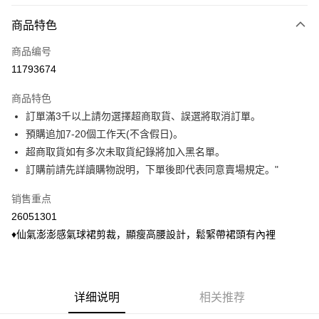
付款方式
商品特色
信用卡一次付款
商品编号
信用卡分期付款
11793674
3期 0利率，每期
NT$98
21家银行
商品特色
6期 0利率，每期
NT$49
21家银行
合作金库商业银行
第一商业银行
訂單滿3千以上請勿選擇超商取貨、誤選將取消訂單。
华南商业银行
彰化商业银行
合作金库商业银行
第一商业银行
超商取货付款
預購追加7-20個工作天(不含假日)。
上海商业储蓄银行
台北富邦商业银行
华南商业银行
彰化商业银行
国泰世华商业银行
兆丰国际商业银行
超商取貨如有多次未取貨紀錄將加入黑名單。
LINE Pay
上海商业储蓄银行
台北富邦商业银行
台湾中小企业银行
台中商业银行
訂購前請先詳讀購物說明，下單後即代表同意賣場規定。"
国泰世华商业银行
兆丰国际商业银行
汇丰（台湾）商业银行
华泰商业银行
Apple Pay
台湾中小企业银行
台中商业银行
联邦商业银行
远东国际商业银行
销售重点
汇丰（台湾）商业银行
华泰商业银行
悠遊付
元大商业银行
永丰商业银行
26051301
联邦商业银行
远东国际商业银行
玉山商业银行
星展（台湾）商业银行
元大商业银行
永丰商业银行
♦仙氣澎澎感氣球裙剪裁，顯瘦高腰設計，鬆緊帶裙頭有內裡
Google Pay
台新国际商业银行
中国信托商业银行
玉山商业银行
星展（台湾）商业银行
台湾乐天信用卡公司
台新国际商业银行
中国信托商业银行
ATM付款
台湾乐天信用卡公司
货到付款
详细说明
相关推荐