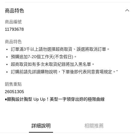
付款方式
商品特色
信用卡一次付款
商品編號
信用卡分期付款
11793678
3 期 0 利率 每期
NT$104
21家銀行
商品特色
6 期 0 利率 每期
NT$52
21家銀行
合作金庫商業銀行
第一商業銀行
訂單滿3千以上請勿選擇超商取貨、誤選將取消訂單。
華南商業銀行
彰化商業銀行
合作金庫商業銀行
第一商業銀行
超商取貨付款
預購追加7-20個工作天(不含假日)。
上海商業儲蓄銀行
台北富邦商業銀行
華南商業銀行
彰化商業銀行
國泰世華商業銀行
兆豐國際商業銀行
超商取貨如有多次未取貨紀錄將加入黑名單。
LINE Pay
上海商業儲蓄銀行
台北富邦商業銀行
臺灣中小企業銀行
台中商業銀行
訂購前請先詳讀購物說明，下單後即代表同意賣場規定。"
國泰世華商業銀行
兆豐國際商業銀行
匯豐（台灣）商業銀行
華泰商業銀行
Apple Pay
臺灣中小企業銀行
台中商業銀行
聯邦商業銀行
遠東國際商業銀行
銷售重點
匯豐（台灣）商業銀行
華泰商業銀行
悠遊付
元大商業銀行
永豐商業銀行
26051305
聯邦商業銀行
遠東國際商業銀行
玉山商業銀行
星展（台灣）商業銀行
元大商業銀行
永豐商業銀行
♦顯胸設計胸型 Up Up！美型一字領穿出妳的極限曲線
Google Pay
台新國際商業銀行
中國信託商業銀行
玉山商業銀行
星展（台灣）商業銀行
台灣樂天信用卡公司
台新國際商業銀行
中國信託商業銀行
ATM付款
台灣樂天信用卡公司
貨到付款
詳細說明
相關推薦