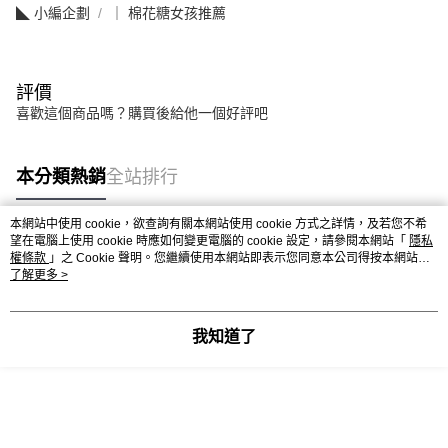
◣ 小編企劃
｜ 棉花糖女孩推薦
評價
喜歡這個商品嗎？購買後給他一個好評吧
本分類熱銷
全站排行
本網站中使用 cookie，欲查詢有關本網站使用 cookie 方式之詳情，及若您不希
望在電腦上使用 cookie 時應如何變更電腦的 cookie 設定，請參閱本網站「
隱私
熱門標籤
權條款
」之 Cookie 聲明。您繼續使用本網站即表示您同意本公司得按本網站使
用條款之 Cookie 聲明使用 cookie。
了解更多 >
我知道了