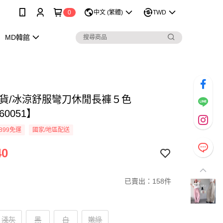
0
中文 (繁體)
TWD
MD韓館
現貨/冰涼舒服彎刀休閒長褲５色
60051】
899免運
國家/地區配送
40
已賣出：158件
淺灰
黑
白
嫩綠