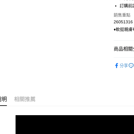
超商取貨
上海商
華南商
訂購前
國泰世
LINE Pay
上海商
銷售重點
臺灣中
國泰世
匯豐（
26051316
Apple Pay
臺灣中
聯邦商
♦軟挺親
匯豐（
悠遊付
元大商
聯邦商
玉山商
元大商
Google Pa
台新國
商品相關分
玉山商
台灣樂
台新國
ATM付款
◣ 下身類
台灣樂
分享
貨到付款
◣ 小編企
◣ SALE
運送方式
◣ 現貨．
全家付款
說明
相關推薦
◣ 小編企
每筆NT$9
◣ 小編企
付款後全
每筆NT$9