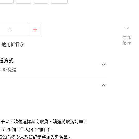
清除
紀錄
不適用折價券
送方式
899免運
次付款
期付款
0 利率 每期
NT$180
21家銀行
3千以上請勿選擇超商取貨、誤選將取消訂單。
0 利率 每期
NT$90
21家銀行
庫商業銀行
第一商業銀行
7-20個工作天(不含假日)。
業銀行
彰化商業銀行
貨如有多次未取貨紀錄將加入黑名單。
庫商業銀行
第一商業銀行