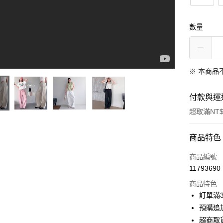
數量
※ 本商品
付款與運
超取滿NT$
付款方式
商品特色
信用卡一
商品編號
11793690
信用卡分
商品特色
3 期 
訂單滿
6 期 
合作金
預購追加
華南商
超商取
合作金