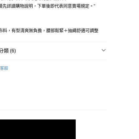
付款
業儲蓄銀行
台北富邦商業銀行
業銀行
彰化商業銀行
請先詳讀購物說明，下單後即代表同意賣場規定。"
華商業銀行
兆豐國際商業銀行
業儲蓄銀行
台北富邦商業銀行
小企業銀行
台中商業銀行
華商業銀行
兆豐國際商業銀行
台灣）商業銀行
華泰商業銀行
小企業銀行
台中商業銀行
業銀行
遠東國際商業銀行
膚布料，有型清爽無負擔，腰部鬆緊＋抽繩舒適可調整
台灣）商業銀行
華泰商業銀行
業銀行
永豐商業銀行
業銀行
遠東國際商業銀行
業銀行
星展（台灣）商業銀行
業銀行
永豐商業銀行
y
際商業銀行
中國信託商業銀行
類 (6)
業銀行
星展（台灣）商業銀行
天信用卡公司
際商業銀行
中國信託商業銀行
｜ 長褲．短褲
天信用卡公司
客服
劃
｜ 棉花糖女孩推薦
．優惠限定
｜ 涼爽顯瘦下身優惠
快速出貨
｜ 現貨優惠不用等
取貨
劃
｜夏日涼感/防曬
0，滿NT$899(含以上)免運費
劃
｜ 雲上舞白☁️
家取貨
0，滿NT$899(含以上)免運費