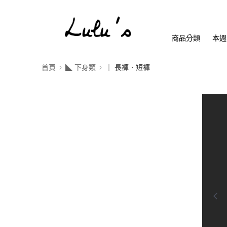
商品分類
本週
首頁
◣ 下身類
｜ 長褲．短褲