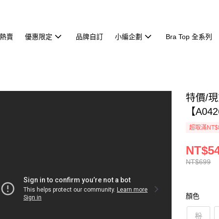
熱賣
優惠限定
品牌自訂
小編企劃
Bra Top 全系列
特價/
【A042
超取滿NT$
NT$5
NT$699
顏色
粉