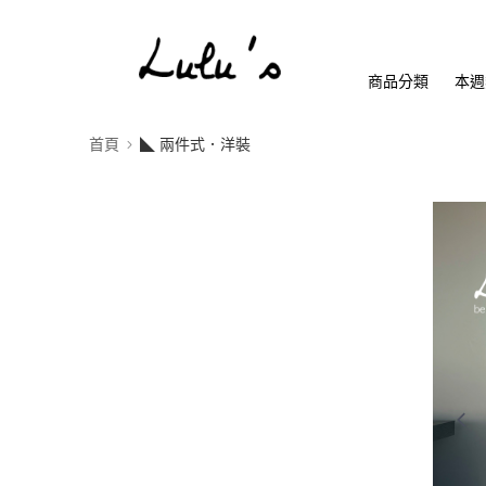
商品分類
本週
首頁
◣ 兩件式．洋裝