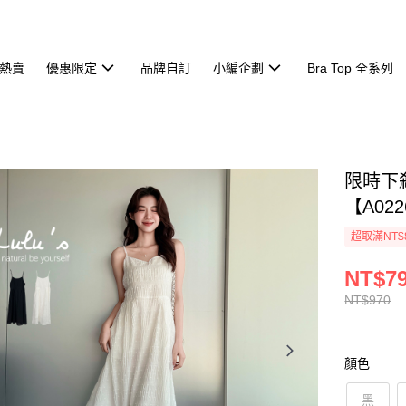
熱賣
優惠限定
品牌自訂
小編企劃
Bra Top 全系列
限時下
【A022
超取滿NT$
NT$7
NT$970
顏色
黑