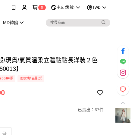
0
中文 (繁體)
TWD
MD韓館
殺/現貨/氣質溫柔立體點點長洋裝２色
60013】
899免運
國家/地區配送
90
已賣出：67件
白