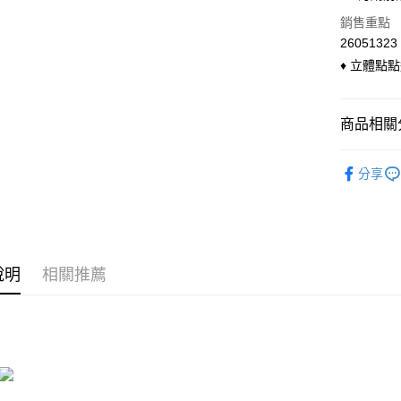
國泰世
LINE Pay
上海商
銷售重點
臺灣中
國泰世
匯豐（
26051323
Apple Pay
臺灣中
聯邦商
♦ 立體點
匯豐（
悠遊付
元大商
聯邦商
玉山商
元大商
Google Pa
台新國
商品相關分
玉山商
台灣樂
台新國
ATM付款
◣ 兩件式
台灣樂
分享
貨到付款
◣ 現貨．
◣ 小編企
運送方式
全家付款
說明
相關推薦
每筆NT$9
付款後全
每筆NT$9
萊爾富付