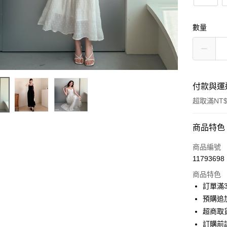
數量
付款與運
超取滿NT$
付款方式
商品特色
信用卡一
商品編號
11793698
信用卡分
商品特色
3 期 
訂單滿
6 期 
合作金
預購追加
華南商
超商取
合作金
超商取貨
上海商
華南商
訂購前