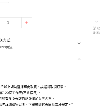
清除
紀錄
送方式
899免運
次付款
期付款
0 利率 每期
NT$263
21家銀行
3千以上請勿選擇超商取貨、誤選將取消訂單。
0 利率 每期
NT$131
21家銀行
庫商業銀行
第一商業銀行
7-20個工作天(不含假日)。
業銀行
彰化商業銀行
貨如有多次未取貨紀錄將加入黑名單。
庫商業銀行
第一商業銀行
付款
業儲蓄銀行
台北富邦商業銀行
業銀行
彰化商業銀行
請先詳讀購物說明，下單後即代表同意賣場規定。"