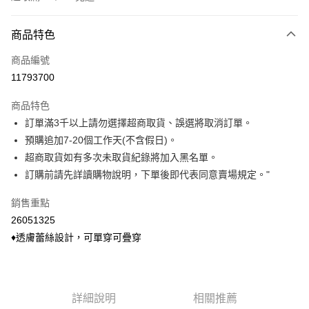
付款方式
商品特色
信用卡一次付款
商品編號
信用卡分期付款
11793700
3 期 0 利率 每期
NT$83
21家銀行
商品特色
6 期 0 利率 每期
NT$41
21家銀行
合作金庫商業銀行
第一商業銀行
訂單滿3千以上請勿選擇超商取貨、誤選將取消訂單。
華南商業銀行
彰化商業銀行
合作金庫商業銀行
第一商業銀行
超商取貨付款
預購追加7-20個工作天(不含假日)。
上海商業儲蓄銀行
台北富邦商業銀行
華南商業銀行
彰化商業銀行
國泰世華商業銀行
兆豐國際商業銀行
超商取貨如有多次未取貨紀錄將加入黑名單。
LINE Pay
上海商業儲蓄銀行
台北富邦商業銀行
臺灣中小企業銀行
台中商業銀行
訂購前請先詳讀購物說明，下單後即代表同意賣場規定。"
國泰世華商業銀行
兆豐國際商業銀行
匯豐（台灣）商業銀行
華泰商業銀行
Apple Pay
臺灣中小企業銀行
台中商業銀行
聯邦商業銀行
遠東國際商業銀行
銷售重點
匯豐（台灣）商業銀行
華泰商業銀行
悠遊付
元大商業銀行
永豐商業銀行
26051325
聯邦商業銀行
遠東國際商業銀行
玉山商業銀行
星展（台灣）商業銀行
元大商業銀行
永豐商業銀行
♦透膚蕾絲設計，可單穿可疊穿
Google Pay
台新國際商業銀行
中國信託商業銀行
玉山商業銀行
星展（台灣）商業銀行
台灣樂天信用卡公司
台新國際商業銀行
中國信託商業銀行
ATM付款
台灣樂天信用卡公司
貨到付款
詳細說明
相關推薦