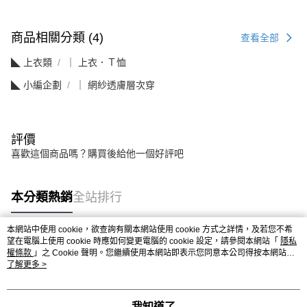
商品相關分類 (4)
查看全部
◣ 上衣類
｜ 上衣．Ｔ恤
◣ 小編企劃
｜ 網紗透膚層次穿
評價
喜歡這個商品嗎？購買後給他一個好評吧
本分類熱銷
全站排行
本網站中使用 cookie，欲查詢有關本網站使用 cookie 方式之詳情，及若您不希
望在電腦上使用 cookie 時應如何變更電腦的 cookie 設定，請參閱本網站「
隱私
熱門標籤
權條款
」之 Cookie 聲明。您繼續使用本網站即表示您同意本公司得按本網站使
用條款之 Cookie 聲明使用 cookie。
了解更多 >
我知道了