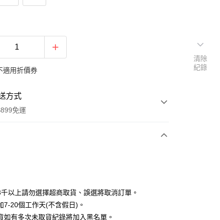
清除
紀錄
不適用折價券
送方式
899免運
次付款
期付款
0 利率 每期
NT$176
21家銀行
3千以上請勿選擇超商取貨、誤選將取消訂單。
0 利率 每期
NT$88
21家銀行
庫商業銀行
第一商業銀行
7-20個工作天(不含假日)。
業銀行
彰化商業銀行
貨如有多次未取貨紀錄將加入黑名單。
庫商業銀行
第一商業銀行