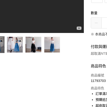
數量
※ 本商品
付款與運
超取滿NT$
付款方式
商品特色
信用卡一
商品編號
11793703
信用卡分
商品特色
3 期 
訂單滿
6 期 
合作金
預購追加
華南商
超商取
合作金