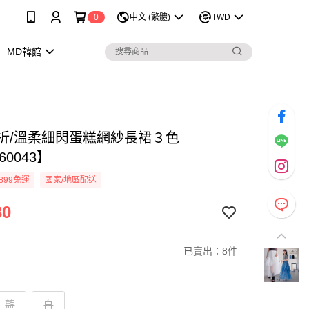
0
中文 (繁體)
TWD
MD韓館
9折/溫柔細閃蛋糕網紗長裙３色
60043】
899免運
國家/地區配送
30
已賣出：8件
藍
白