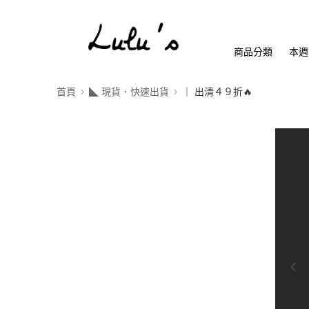
商品分類
本週
首頁
◣ 現貨．快速出貨
｜ 出清４９折🔥