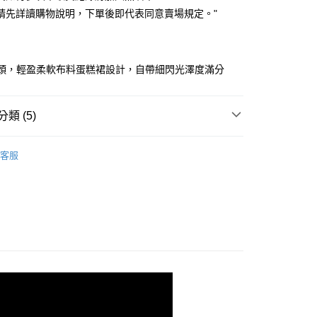
付款
業儲蓄銀行
台北富邦商業銀行
業銀行
彰化商業銀行
請先詳讀購物說明，下單後即代表同意賣場規定。"
華商業銀行
兆豐國際商業銀行
業儲蓄銀行
台北富邦商業銀行
小企業銀行
台中商業銀行
華商業銀行
兆豐國際商業銀行
台灣）商業銀行
華泰商業銀行
小企業銀行
台中商業銀行
業銀行
遠東國際商業銀行
裙頭，輕盈柔軟布料蛋糕裙設計，自帶細閃光澤度滿分
台灣）商業銀行
華泰商業銀行
業銀行
永豐商業銀行
業銀行
遠東國際商業銀行
業銀行
星展（台灣）商業銀行
業銀行
永豐商業銀行
y
際商業銀行
中國信託商業銀行
類 (5)
業銀行
星展（台灣）商業銀行
天信用卡公司
際商業銀行
中國信託商業銀行
快速出貨
｜ 出清４９折🔥
天信用卡公司
客服
劃
｜ 網紗透膚層次穿
劃
｜ 棉花糖女孩推薦
快速出貨
｜ 現貨優惠不用等
取貨
劃
｜ 雲上舞白☁️
0，滿NT$899(含以上)免運費
家取貨
0，滿NT$899(含以上)免運費