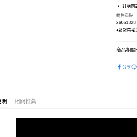
超商取貨
上海商
華南商
訂購前
國泰世
LINE Pay
上海商
銷售重點
臺灣中
國泰世
匯豐（
26051328
Apple Pay
臺灣中
聯邦商
♦鬆緊帶
匯豐（
悠遊付
元大商
聯邦商
玉山商
元大商
Google Pa
台新國
商品相關分
玉山商
台灣樂
台新國
ATM付款
◣ 現貨．
台灣樂
分享
貨到付款
◣ 小編企
◣ 小編企
運送方式
◣ 現貨．
全家付款
說明
相關推薦
◣ 小編企
每筆NT$9
付款後全
每筆NT$9