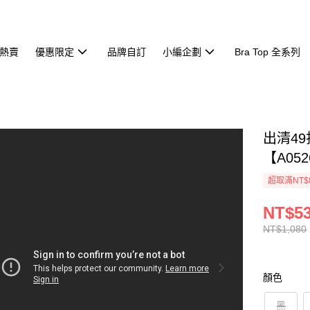
熱賣
優惠限定
品牌自訂
小編企劃
Bra Top 全系列
出清4
【A052
超取滿NT$
NT$5
NT$1,080
顏色
黑