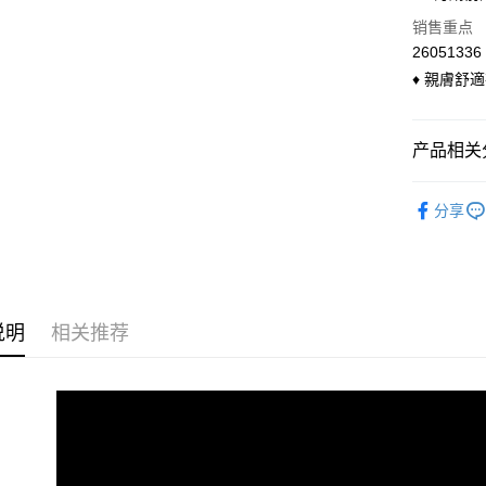
国泰世
LINE Pay
上海商
销售重点
台湾中
国泰世
汇丰（
26051336
Apple Pay
台湾中
联邦商
♦ 親膚舒
汇丰（
悠遊付
元大商
联邦商
玉山商
元大商
Google Pa
台新国
产品相关分
玉山商
台湾乐
台新国
ATM付款
◣ Bra T
台湾乐
分享
货到付款
◣ 上衣類
◣ 小編企
运送方式
◣ 小編企
全家付款
说明
相关推荐
每笔NT$9
付款後全
每笔NT$9
萊爾富付