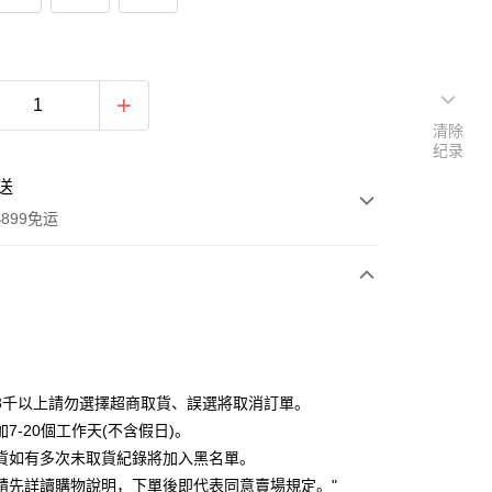
清除
纪录
送
899免运
次付款
期付款
利率，每期
NT$126
21家银行
3千以上請勿選擇超商取貨、誤選將取消訂單。
利率，每期
NT$63
21家银行
库商业银行
第一商业银行
7-20個工作天(不含假日)。
业银行
彰化商业银行
貨如有多次未取貨紀錄將加入黑名單。
库商业银行
第一商业银行
付款
业储蓄银行
台北富邦商业银行
业银行
彰化商业银行
請先詳讀購物說明，下單後即代表同意賣場規定。"