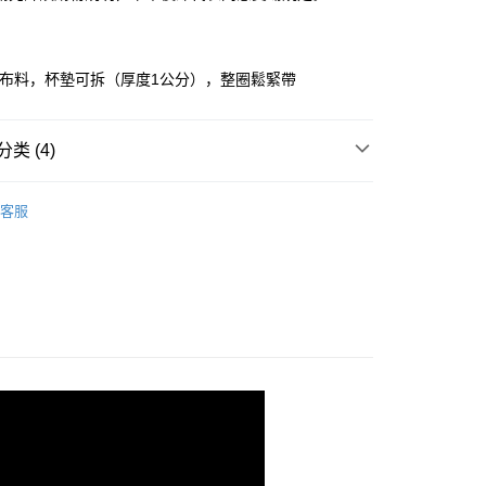
华商业银行
兆丰国际商业银行
业储蓄银行
台北富邦商业银行
小企业银行
台中商业银行
华商业银行
兆丰国际商业银行
台湾）商业银行
华泰商业银行
小企业银行
台中商业银行
业银行
远东国际商业银行
適布料，杯墊可拆（厚度1公分），整圈鬆緊帶
台湾）商业银行
华泰商业银行
业银行
永丰商业银行
业银行
远东国际商业银行
业银行
星展（台湾）商业银行
业银行
永丰商业银行
y
际商业银行
中国信托商业银行
类 (4)
业银行
星展（台湾）商业银行
天信用卡公司
际商业银行
中国信托商业银行
op 全系列
天信用卡公司
客服
｜ 上衣．Ｔ恤
劃
｜ 網美合作款
劃
｜ 雲上舞白☁️
取貨
0，满NT$899(含以上)免运费
家取貨
0，满NT$899(含以上)免运费
款取貨