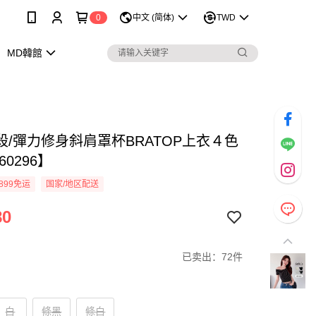
0
中文 (简体)
TWD
MD韓館
殺/彈力修身斜肩罩杯BRATOP上衣４色
60296】
899免运
国家/地区配送
80
已卖出：72件
白
條黑
條白