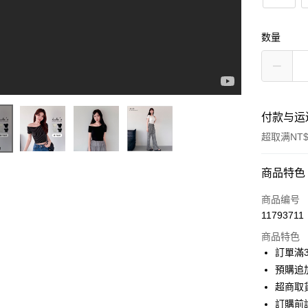
数量
付款与运
超取满NT$
付款方式
商品特色
信用卡一
商品编号
11793711
信用卡分
商品特色
3期 0
訂單滿
6期 0
合作金
預購追加
华南商
超商取
合作金
超商取货
上海商
华南商
訂購前