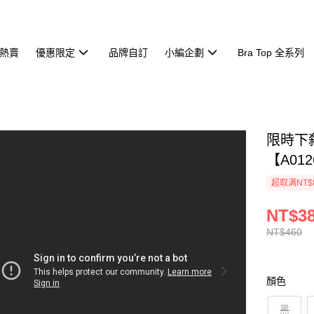
熱賣
優惠限定
品牌自訂
小編企劃
Bra Top 全系列
限時下
【A012
超取满NT$
NT$3
NT$460
顏色
黑