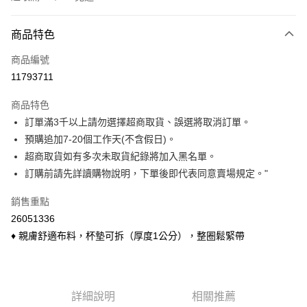
付款方式
商品特色
信用卡一次付款
商品編號
信用卡分期付款
11793711
3 期 0 利率 每期
NT$126
21家銀行
商品特色
6 期 0 利率 每期
NT$63
21家銀行
合作金庫商業銀行
第一商業銀行
訂單滿3千以上請勿選擇超商取貨、誤選將取消訂單。
華南商業銀行
彰化商業銀行
合作金庫商業銀行
第一商業銀行
超商取貨付款
預購追加7-20個工作天(不含假日)。
上海商業儲蓄銀行
台北富邦商業銀行
華南商業銀行
彰化商業銀行
國泰世華商業銀行
兆豐國際商業銀行
超商取貨如有多次未取貨紀錄將加入黑名單。
LINE Pay
上海商業儲蓄銀行
台北富邦商業銀行
臺灣中小企業銀行
台中商業銀行
訂購前請先詳讀購物說明，下單後即代表同意賣場規定。"
國泰世華商業銀行
兆豐國際商業銀行
匯豐（台灣）商業銀行
華泰商業銀行
Apple Pay
臺灣中小企業銀行
台中商業銀行
聯邦商業銀行
遠東國際商業銀行
銷售重點
匯豐（台灣）商業銀行
華泰商業銀行
悠遊付
元大商業銀行
永豐商業銀行
26051336
聯邦商業銀行
遠東國際商業銀行
玉山商業銀行
星展（台灣）商業銀行
元大商業銀行
永豐商業銀行
♦ 親膚舒適布料，杯墊可拆（厚度1公分），整圈鬆緊帶
Google Pay
台新國際商業銀行
中國信託商業銀行
玉山商業銀行
星展（台灣）商業銀行
台灣樂天信用卡公司
台新國際商業銀行
中國信託商業銀行
ATM付款
台灣樂天信用卡公司
貨到付款
詳細說明
相關推薦