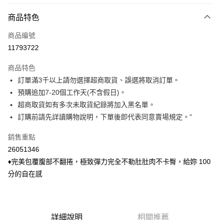
付款方式
商品特色
信用卡一次付款
商品編號
信用卡分期付款
11793722
3 期 0 利率 每期
NT$43
21家銀行
商品特色
6 期 0 利率 每期
NT$21
21家銀行
合作金庫商業銀行
第一商業銀行
訂單滿3千以上請勿選擇超商取貨、誤選將取消訂單。
華南商業銀行
彰化商業銀行
合作金庫商業銀行
第一商業銀行
超商取貨付款
預購追加7-20個工作天(不含假日)。
上海商業儲蓄銀行
台北富邦商業銀行
華南商業銀行
彰化商業銀行
國泰世華商業銀行
兆豐國際商業銀行
超商取貨如有多次未取貨紀錄將加入黑名單。
LINE Pay
上海商業儲蓄銀行
台北富邦商業銀行
臺灣中小企業銀行
台中商業銀行
訂購前請先詳讀購物說明，下單後即代表同意賣場規定。"
國泰世華商業銀行
兆豐國際商業銀行
匯豐（台灣）商業銀行
華泰商業銀行
Apple Pay
臺灣中小企業銀行
台中商業銀行
聯邦商業銀行
遠東國際商業銀行
銷售重點
匯豐（台灣）商業銀行
華泰商業銀行
悠遊付
元大商業銀行
永豐商業銀行
26051346
聯邦商業銀行
遠東國際商業銀行
玉山商業銀行
星展（台灣）商業銀行
元大商業銀行
永豐商業銀行
♦完美包覆腹部不翻捲，極致彈力完全不勒肚肚肉不卡臀，給妳 100
Google Pay
台新國際商業銀行
中國信託商業銀行
玉山商業銀行
星展（台灣）商業銀行
分的自在感
台灣樂天信用卡公司
台新國際商業銀行
中國信託商業銀行
ATM付款
台灣樂天信用卡公司
貨到付款
詳細說明
相關推薦