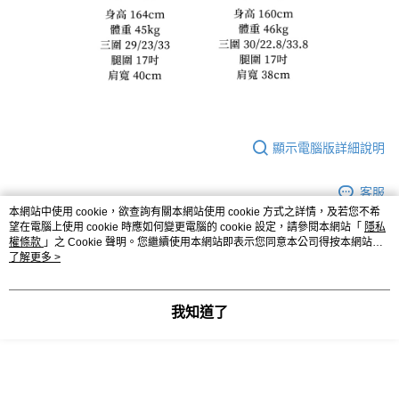
顯示電腦版詳細說明
客服
本網站中使用 cookie，欲查詢有關本網站使用 cookie 方式之詳情，及若您不希
望在電腦上使用 cookie 時應如何變更電腦的 cookie 設定，請參閱本網站「
隱私
權條款
」之 Cookie 聲明。您繼續使用本網站即表示您同意本公司得按本網站使
用條款之 Cookie 聲明使用 cookie。
了解更多 >
商品相關分類 (2)
◣ 下身類
｜ 長褲．短褲
我知道了
◣ 現貨．快速出貨
｜ 現貨優惠不用等
評價