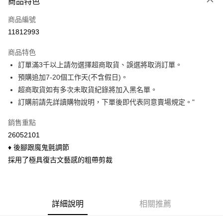
商品特色
信用卡一次付款
商品編號
信用卡分期付款
11812993
3 期 0 利率 每期
NT$650
21家銀行
商品特色
6 期 0 利率 每期
NT$325
21家銀行
合作金庫商業銀行
第一商業銀行
訂單滿3千以上請勿選擇超商取貨、誤選將取消訂單。
華南商業銀行
彰化商業銀行
合作金庫商業銀行
第一商業銀行
超商取貨付款
預購追加7-20個工作天(不含假日)。
上海商業儲蓄銀行
台北富邦商業銀行
華南商業銀行
彰化商業銀行
國泰世華商業銀行
兆豐國際商業銀行
超商取貨如有多次未取貨紀錄將加入黑名單。
LINE Pay
上海商業儲蓄銀行
台北富邦商業銀行
臺灣中小企業銀行
台中商業銀行
訂購前請先詳讀購物說明，下單後即代表同意賣場規定。"
國泰世華商業銀行
兆豐國際商業銀行
匯豐（台灣）商業銀行
華泰商業銀行
Apple Pay
臺灣中小企業銀行
台中商業銀行
聯邦商業銀行
遠東國際商業銀行
銷售重點
匯豐（台灣）商業銀行
華泰商業銀行
悠遊付
元大商業銀行
永豐商業銀行
26052101
聯邦商業銀行
遠東國際商業銀行
玉山商業銀行
星展（台灣）商業銀行
元大商業銀行
永豐商業銀行
♦ 後腳跟魔鬼氈調節
Google Pay
台新國際商業銀行
中國信託商業銀行
玉山商業銀行
星展（台灣）商業銀行
採用了極具復古文藝感的粗帶剪裁
台灣樂天信用卡公司
台新國際商業銀行
中國信託商業銀行
ATM付款
台灣樂天信用卡公司
貨到付款
詳細說明
相關推薦
運送方式