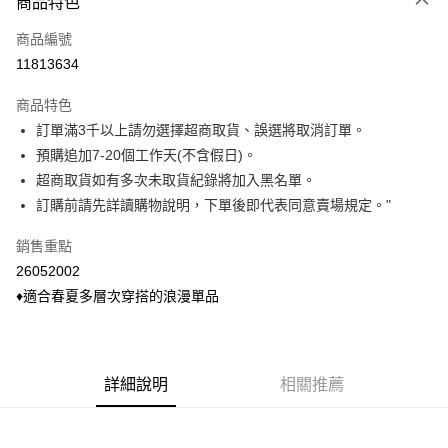
商品特色
信用卡一次付款
商品編號
信用卡分期付款
11813634
3 期 0 利率 每期
NT$153
21家銀行
商品特色
6 期 0 利率 每期
NT$76
21家銀行
合作金庫商業銀行
第一商業銀行
訂單滿3千以上請勿選擇超商取貨、誤選將取消訂單。
華南商業銀行
彰化商業銀行
合作金庫商業銀行
第一商業銀行
超商取貨付款
預購追加7-20個工作天(不含假日)。
上海商業儲蓄銀行
台北富邦商業銀行
華南商業銀行
彰化商業銀行
國泰世華商業銀行
兆豐國際商業銀行
超商取貨如有多次未取貨紀錄將加入黑名單。
LINE Pay
上海商業儲蓄銀行
台北富邦商業銀行
臺灣中小企業銀行
台中商業銀行
訂購前請先詳讀購物說明，下單後即代表同意賣場規定。"
國泰世華商業銀行
兆豐國際商業銀行
匯豐（台灣）商業銀行
華泰商業銀行
Apple Pay
臺灣中小企業銀行
台中商業銀行
聯邦商業銀行
遠東國際商業銀行
銷售重點
匯豐（台灣）商業銀行
華泰商業銀行
悠遊付
元大商業銀行
永豐商業銀行
26052002
聯邦商業銀行
遠東國際商業銀行
玉山商業銀行
星展（台灣）商業銀行
元大商業銀行
永豐商業銀行
♦適合春夏多層次穿搭的浪漫單品
Google Pay
台新國際商業銀行
中國信託商業銀行
玉山商業銀行
星展（台灣）商業銀行
台灣樂天信用卡公司
台新國際商業銀行
中國信託商業銀行
ATM付款
台灣樂天信用卡公司
貨到付款
詳細說明
相關推薦
運送方式