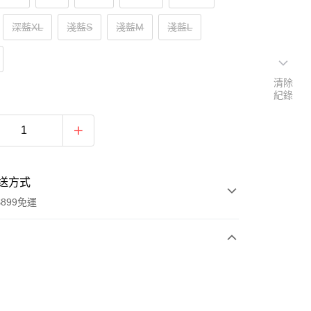
深藍XL
淺藍S
淺藍M
淺藍L
清除
紀錄
送方式
899免運
次付款
期付款