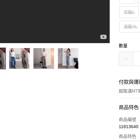
深藍L
淺藍XL
數量
付款與運
超取滿NT$
付款方式
商品特色
信用卡一
商品編號
11813640
信用卡分
商品特色