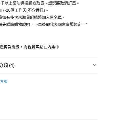
0 利率 每期
NT$233
21家銀行
3千以上請勿選擇超商取貨、誤選將取消訂單。
0 利率 每期
NT$116
21家銀行
庫商業銀行
第一商業銀行
7-20個工作天(不含假日)。
業銀行
彰化商業銀行
貨如有多次未取貨紀錄將加入黑名單。
庫商業銀行
第一商業銀行
付款
業儲蓄銀行
台北富邦商業銀行
業銀行
彰化商業銀行
請先詳讀購物說明，下單後即代表同意賣場規定。"
華商業銀行
兆豐國際商業銀行
業儲蓄銀行
台北富邦商業銀行
小企業銀行
台中商業銀行
華商業銀行
兆豐國際商業銀行
台灣）商業銀行
華泰商業銀行
小企業銀行
台中商業銀行
業銀行
遠東國際商業銀行
側邊剪裁縫線，將視覺焦點往內集中
台灣）商業銀行
華泰商業銀行
業銀行
永豐商業銀行
業銀行
遠東國際商業銀行
業銀行
星展（台灣）商業銀行
業銀行
永豐商業銀行
y
際商業銀行
中國信託商業銀行
類 (4)
業銀行
星展（台灣）商業銀行
天信用卡公司
際商業銀行
中國信託商業銀行
｜ 長褲．短褲
天信用卡公司
客服
劃
｜ 網美合作款
快速出貨
｜ 現貨優惠不用等
新品
◣NEW 推薦
取貨
0，滿NT$899(含以上)免運費