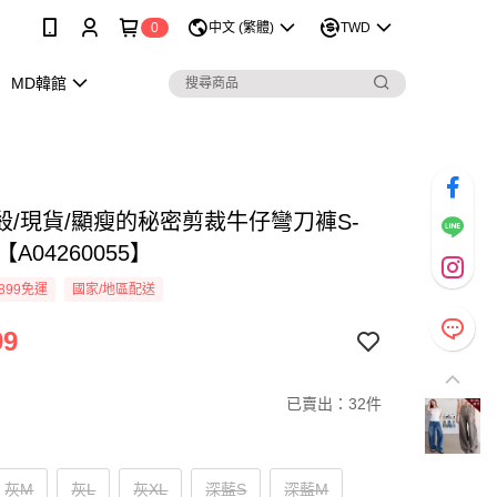
0
中文 (繁體)
TWD
MD韓館
殺/現貨/顯瘦的秘密剪裁牛仔彎刀褲S-
【A04260055】
899免運
國家/地區配送
99
已賣出：32件
灰M
灰L
灰XL
深藍S
深藍M