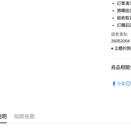
3 期 
訂單滿
6 期 
合作金
預購追加
華南商
超商取
合作金
超商取貨
上海商
華南商
訂購前
國泰世
LINE Pay
上海商
銷售重點
臺灣中
國泰世
匯豐（
26052004
Apple Pay
臺灣中
聯邦商
♦ 立體的
匯豐（
悠遊付
元大商
聯邦商
玉山商
元大商
Google Pa
台新國
商品相關分
玉山商
台灣樂
台新國
ATM付款
◣ 下身類
台灣樂
分享
貨到付款
◣ 小編企
◣ 現貨．
運送方式
◣ new．
全家付款
說明
相關推薦
每筆NT$9