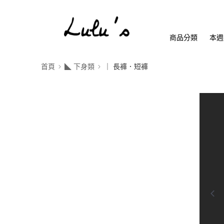
商品分類
本週
首頁
◣ 下身類
｜ 長褲．短褲