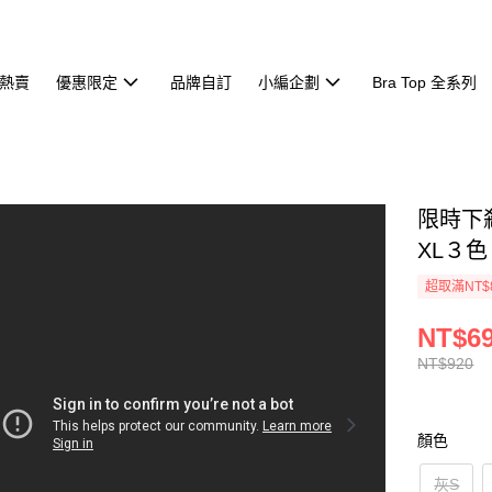
熱賣
優惠限定
品牌自訂
小編企劃
Bra Top 全系列
限時下
XL３色
超取滿NT$
NT$6
NT$920
顏色
灰S