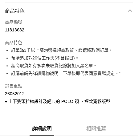
付款方式
商品特色
信用卡一次付款
商品編號
信用卡分期付款
11813682
3 期 0 利率 每期
NT$120
21家銀行
商品特色
6 期 0 利率 每期
NT$60
21家銀行
合作金庫商業銀行
第一商業銀行
訂單滿3千以上請勿選擇超商取貨、誤選將取消訂單。
華南商業銀行
彰化商業銀行
合作金庫商業銀行
第一商業銀行
超商取貨付款
預購追加7-20個工作天(不含假日)。
上海商業儲蓄銀行
台北富邦商業銀行
華南商業銀行
彰化商業銀行
國泰世華商業銀行
兆豐國際商業銀行
超商取貨如有多次未取貨紀錄將加入黑名單。
LINE Pay
上海商業儲蓄銀行
台北富邦商業銀行
臺灣中小企業銀行
台中商業銀行
訂購前請先詳讀購物說明，下單後即代表同意賣場規定。"
國泰世華商業銀行
兆豐國際商業銀行
匯豐（台灣）商業銀行
華泰商業銀行
Apple Pay
臺灣中小企業銀行
台中商業銀行
聯邦商業銀行
遠東國際商業銀行
銷售重點
匯豐（台灣）商業銀行
華泰商業銀行
悠遊付
元大商業銀行
永豐商業銀行
26052012
聯邦商業銀行
遠東國際商業銀行
玉山商業銀行
星展（台灣）商業銀行
元大商業銀行
永豐商業銀行
♦ 上下雙頭拉鍊設計及經典的 POLO 領 ，短款寬鬆版型
Google Pay
台新國際商業銀行
中國信託商業銀行
玉山商業銀行
星展（台灣）商業銀行
台灣樂天信用卡公司
台新國際商業銀行
中國信託商業銀行
ATM付款
台灣樂天信用卡公司
貨到付款
詳細說明
相關推薦