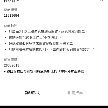
商品特色
信用卡一次付款
商品編號
信用卡分期付款
11813684
3 期 0 利率 每期
NT$96
21家銀行
商品特色
6 期 0 利率 每期
NT$48
21家銀行
合作金庫商業銀行
第一商業銀行
訂單滿3千以上請勿選擇超商取貨、誤選將取消訂單。
華南商業銀行
彰化商業銀行
合作金庫商業銀行
第一商業銀行
超商取貨付款
預購追加7-20個工作天(不含假日)。
上海商業儲蓄銀行
台北富邦商業銀行
華南商業銀行
彰化商業銀行
國泰世華商業銀行
兆豐國際商業銀行
超商取貨如有多次未取貨紀錄將加入黑名單。
LINE Pay
上海商業儲蓄銀行
台北富邦商業銀行
臺灣中小企業銀行
台中商業銀行
訂購前請先詳讀購物說明，下單後即代表同意賣場規定。"
國泰世華商業銀行
兆豐國際商業銀行
匯豐（台灣）商業銀行
華泰商業銀行
Apple Pay
臺灣中小企業銀行
台中商業銀行
聯邦商業銀行
遠東國際商業銀行
銷售重點
匯豐（台灣）商業銀行
華泰商業銀行
悠遊付
元大商業銀行
永豐商業銀行
26052013
聯邦商業銀行
遠東國際商業銀行
玉山商業銀行
星展（台灣）商業銀行
元大商業銀行
永豐商業銀行
♦ 領口與袖口特別採用與底色對比的「撞色外排車縫線」
Google Pay
台新國際商業銀行
中國信託商業銀行
玉山商業銀行
星展（台灣）商業銀行
台灣樂天信用卡公司
台新國際商業銀行
中國信託商業銀行
ATM付款
台灣樂天信用卡公司
貨到付款
詳細說明
相關推薦
運送方式