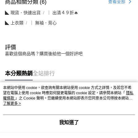
商品相關分類 (6)
查看全部
◣ 現貨．快速出貨
｜ 出清４９折🔥
◣ 上衣類
｜ 無袖．背心
評價
喜歡這個商品嗎？購買後給他一個好評吧
本分類熱銷
全站排行
本網站中使用 cookie，欲查詢有關本網站使用 cookie 方式之詳情，及若您不希
望在電腦上使用 cookie 時應如何變更電腦的 cookie 設定，請參閱本網站「
隱私
熱門標籤
權條款
」之 Cookie 聲明。您繼續使用本網站即表示您同意本公司得按本網站使
用條款之 Cookie 聲明使用 cookie。
了解更多 >
我知道了