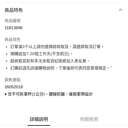
付款方式
商品特色
信用卡一次付款
商品編號
信用卡分期付款
11813696
3 期 0 利率 每期
NT$78
21家銀行
商品特色
6 期 0 利率 每期
NT$39
21家銀行
合作金庫商業銀行
第一商業銀行
訂單滿3千以上請勿選擇超商取貨、誤選將取消訂單。
華南商業銀行
彰化商業銀行
合作金庫商業銀行
第一商業銀行
超商取貨付款
預購追加7-20個工作天(不含假日)。
上海商業儲蓄銀行
台北富邦商業銀行
華南商業銀行
彰化商業銀行
國泰世華商業銀行
兆豐國際商業銀行
超商取貨如有多次未取貨紀錄將加入黑名單。
LINE Pay
上海商業儲蓄銀行
台北富邦商業銀行
臺灣中小企業銀行
台中商業銀行
訂購前請先詳讀購物說明，下單後即代表同意賣場規定。"
國泰世華商業銀行
兆豐國際商業銀行
匯豐（台灣）商業銀行
華泰商業銀行
Apple Pay
臺灣中小企業銀行
台中商業銀行
聯邦商業銀行
遠東國際商業銀行
銷售重點
匯豐（台灣）商業銀行
華泰商業銀行
悠遊付
元大商業銀行
永豐商業銀行
26052018
聯邦商業銀行
遠東國際商業銀行
玉山商業銀行
星展（台灣）商業銀行
元大商業銀行
永豐商業銀行
♦ 含不可拆罩杯(1公分)，腰線抓皺，後鬆緊帶設計
Google Pay
台新國際商業銀行
中國信託商業銀行
玉山商業銀行
星展（台灣）商業銀行
台灣樂天信用卡公司
台新國際商業銀行
中國信託商業銀行
ATM付款
台灣樂天信用卡公司
貨到付款
詳細說明
相關推薦