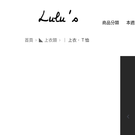
商品分類
本週
首頁
◣ 上衣類
｜ 上衣．Ｔ恤