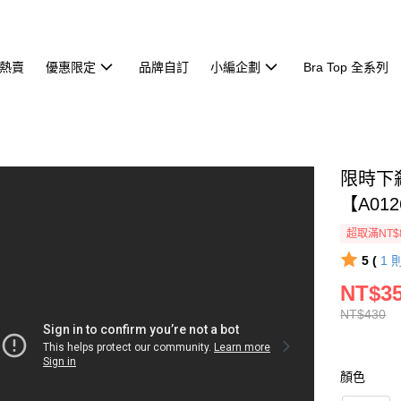
熱賣
優惠限定
品牌自訂
小編企劃
Bra Top 全系列
限時下
【A012
超取滿NT$
5 (
1
NT$3
NT$430
顏色