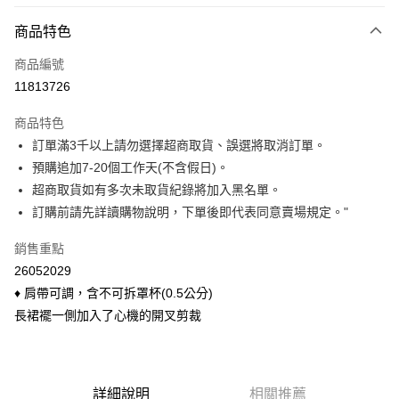
付款方式
商品特色
信用卡一次付款
商品編號
信用卡分期付款
11813726
3 期 0 利率 每期
NT$216
21家銀行
商品特色
6 期 0 利率 每期
NT$108
21家銀行
合作金庫商業銀行
第一商業銀行
訂單滿3千以上請勿選擇超商取貨、誤選將取消訂單。
華南商業銀行
彰化商業銀行
合作金庫商業銀行
第一商業銀行
超商取貨付款
預購追加7-20個工作天(不含假日)。
上海商業儲蓄銀行
台北富邦商業銀行
華南商業銀行
彰化商業銀行
國泰世華商業銀行
兆豐國際商業銀行
超商取貨如有多次未取貨紀錄將加入黑名單。
LINE Pay
上海商業儲蓄銀行
台北富邦商業銀行
臺灣中小企業銀行
台中商業銀行
訂購前請先詳讀購物說明，下單後即代表同意賣場規定。"
國泰世華商業銀行
兆豐國際商業銀行
匯豐（台灣）商業銀行
華泰商業銀行
Apple Pay
臺灣中小企業銀行
台中商業銀行
聯邦商業銀行
遠東國際商業銀行
銷售重點
匯豐（台灣）商業銀行
華泰商業銀行
悠遊付
元大商業銀行
永豐商業銀行
26052029
聯邦商業銀行
遠東國際商業銀行
玉山商業銀行
星展（台灣）商業銀行
元大商業銀行
永豐商業銀行
♦ 肩帶可調，含不可拆罩杯(0.5公分)
Google Pay
台新國際商業銀行
中國信託商業銀行
玉山商業銀行
星展（台灣）商業銀行
長裙襬一側加入了心機的開叉剪裁
台灣樂天信用卡公司
台新國際商業銀行
中國信託商業銀行
ATM付款
台灣樂天信用卡公司
貨到付款
詳細說明
相關推薦