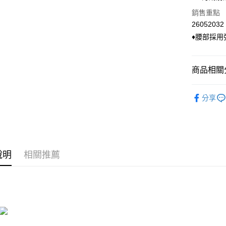
國泰世
LINE Pay
上海商
銷售重點
臺灣中
國泰世
匯豐（
26052032
Apple Pay
臺灣中
聯邦商
♦腰部採
匯豐（
悠遊付
元大商
聯邦商
玉山商
元大商
Google Pa
台新國
商品相關分
玉山商
台灣樂
台新國
ATM付款
◣ 下身類
台灣樂
分享
貨到付款
◣ new．
運送方式
全家付款
說明
相關推薦
每筆NT$9
付款後全
每筆NT$9
萊爾富付