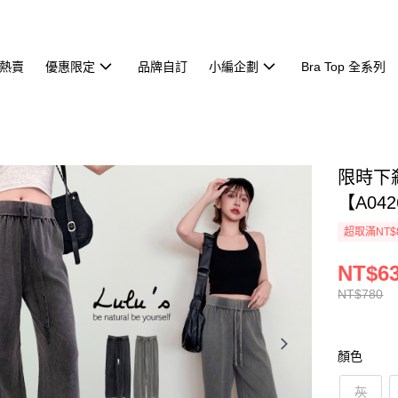
熱賣
優惠限定
品牌自訂
小編企劃
Bra Top 全系列
限時下
【A042
超取滿NT$
NT$6
NT$780
顏色
灰