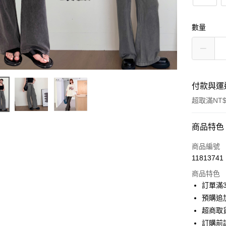
數量
付款與運
超取滿NT$
付款方式
商品特色
信用卡一
商品編號
11813741
信用卡分
商品特色
3 期 
訂單滿
6 期 
合作金
預購追加
華南商
超商取
合作金
超商取貨
上海商
華南商
訂購前