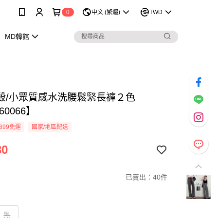
0
中文 (繁體)
TWD
MD韓館
殺/小眾質感水洗腰鬆緊長褲２色
60066】
899免運
國家/地區配送
30
已賣出：40件
黑