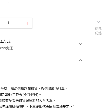
清除
紀錄
送方式
899免運
次付款
期付款
0 利率 每期
NT$210
21家銀行
3千以上請勿選擇超商取貨、誤選將取消訂單。
0 利率 每期
NT$105
21家銀行
庫商業銀行
第一商業銀行
7-20個工作天(不含假日)。
業銀行
彰化商業銀行
貨如有多次未取貨紀錄將加入黑名單。
庫商業銀行
第一商業銀行
付款
業儲蓄銀行
台北富邦商業銀行
業銀行
彰化商業銀行
請先詳讀購物說明，下單後即代表同意賣場規定。"