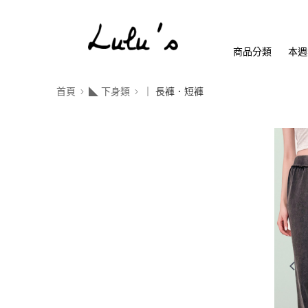
商品分類
本週
首頁
◣ 下身類
｜ 長褲．短褲