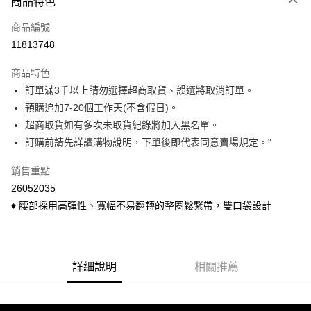
商品特色
信用卡一次付款
商品編號
信用卡分期付款
11813748
3 期 0 利率 每期
NT$110
21家銀行
商品特色
6 期 0 利率 每期
NT$55
21家銀行
合作金庫商業銀行
第一商業銀行
訂單滿3千以上請勿選擇超商取貨、誤選將取消訂單。
華南商業銀行
彰化商業銀行
合作金庫商業銀行
第一商業銀行
超商取貨付款
預購追加7-20個工作天(不含假日)。
上海商業儲蓄銀行
台北富邦商業銀行
華南商業銀行
彰化商業銀行
國泰世華商業銀行
兆豐國際商業銀行
超商取貨如有多次未取貨紀錄將加入黑名單。
LINE Pay
上海商業儲蓄銀行
台北富邦商業銀行
臺灣中小企業銀行
台中商業銀行
訂購前請先詳讀購物說明，下單後即代表同意賣場規定。"
國泰世華商業銀行
兆豐國際商業銀行
匯豐（台灣）商業銀行
華泰商業銀行
Apple Pay
臺灣中小企業銀行
台中商業銀行
聯邦商業銀行
遠東國際商業銀行
銷售重點
匯豐（台灣）商業銀行
華泰商業銀行
悠遊付
元大商業銀行
永豐商業銀行
26052035
聯邦商業銀行
遠東國際商業銀行
玉山商業銀行
星展（台灣）商業銀行
元大商業銀行
永豐商業銀行
♦ 腰部採用高彈性、寬幅不易翻轉的整圈鬆緊帶，雙口袋設計
Google Pay
台新國際商業銀行
中國信託商業銀行
玉山商業銀行
星展（台灣）商業銀行
台灣樂天信用卡公司
台新國際商業銀行
中國信託商業銀行
ATM付款
台灣樂天信用卡公司
貨到付款
詳細說明
相關推薦
運送方式