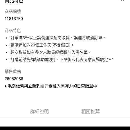
商品特色
信用卡一次付款
商品編號
信用卡分期付款
11813750
3 期 0 利率 每期
NT$110
21家銀行
商品特色
6 期 0 利率 每期
NT$55
21家銀行
合作金庫商業銀行
第一商業銀行
訂單滿3千以上請勿選擇超商取貨、誤選將取消訂單。
華南商業銀行
彰化商業銀行
合作金庫商業銀行
第一商業銀行
超商取貨付款
預購追加7-20個工作天(不含假日)。
上海商業儲蓄銀行
台北富邦商業銀行
華南商業銀行
彰化商業銀行
國泰世華商業銀行
兆豐國際商業銀行
超商取貨如有多次未取貨紀錄將加入黑名單。
LINE Pay
上海商業儲蓄銀行
台北富邦商業銀行
臺灣中小企業銀行
台中商業銀行
訂購前請先詳讀購物說明，下單後即代表同意賣場規定。"
國泰世華商業銀行
兆豐國際商業銀行
匯豐（台灣）商業銀行
華泰商業銀行
Apple Pay
臺灣中小企業銀行
台中商業銀行
聯邦商業銀行
遠東國際商業銀行
銷售重點
匯豐（台灣）商業銀行
華泰商業銀行
悠遊付
元大商業銀行
永豐商業銀行
26052036
聯邦商業銀行
遠東國際商業銀行
玉山商業銀行
星展（台灣）商業銀行
元大商業銀行
永豐商業銀行
♦ 毛邊做舊與立體刺繡元素融入高彈力的日常版型中
Google Pay
台新國際商業銀行
中國信託商業銀行
玉山商業銀行
星展（台灣）商業銀行
台灣樂天信用卡公司
台新國際商業銀行
中國信託商業銀行
ATM付款
台灣樂天信用卡公司
貨到付款
詳細說明
相關推薦
運送方式