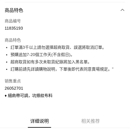
付款方式
商品特色
信用卡一次付款
商品编号
信用卡分期付款
11835193
3期 0利率，每期
NT$77
21家银行
商品特色
6期 0利率，每期
NT$38
21家银行
合作金库商业银行
第一商业银行
訂單滿3千以上請勿選擇超商取貨、誤選將取消訂單。
华南商业银行
彰化商业银行
合作金库商业银行
第一商业银行
超商取货付款
預購追加7-20個工作天(不含假日)。
上海商业储蓄银行
台北富邦商业银行
华南商业银行
彰化商业银行
国泰世华商业银行
兆丰国际商业银行
超商取貨如有多次未取貨紀錄將加入黑名單。
LINE Pay
上海商业储蓄银行
台北富邦商业银行
台湾中小企业银行
台中商业银行
訂購前請先詳讀購物說明，下單後即代表同意賣場規定。"
国泰世华商业银行
兆丰国际商业银行
汇丰（台湾）商业银行
华泰商业银行
Apple Pay
台湾中小企业银行
台中商业银行
联邦商业银行
远东国际商业银行
销售重点
汇丰（台湾）商业银行
华泰商业银行
悠遊付
元大商业银行
永丰商业银行
26052701
联邦商业银行
远东国际商业银行
玉山商业银行
星展（台湾）商业银行
元大商业银行
永丰商业银行
♦ 細肩帶可調，坑條紋布料
Google Pay
台新国际商业银行
中国信托商业银行
玉山商业银行
星展（台湾）商业银行
台湾乐天信用卡公司
台新国际商业银行
中国信托商业银行
ATM付款
台湾乐天信用卡公司
货到付款
详细说明
相关推荐