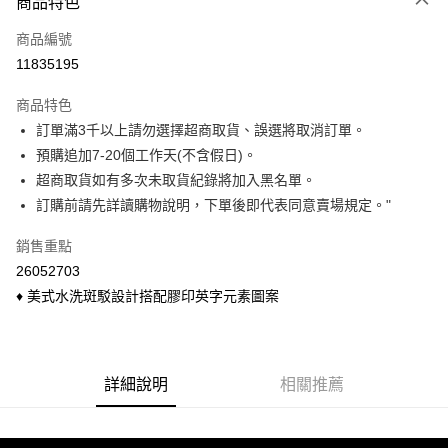
商品特色
信用卡一次付款
商品編號
信用卡分期付款
11835195
3 期 0 利率 每期
NT$163
21家銀行
商品特色
6 期 0 利率 每期
NT$81
21家銀行
合作金庫商業銀行
第一商業銀行
訂單滿3千以上請勿選擇超商取貨、誤選將取消訂單。
華南商業銀行
彰化商業銀行
合作金庫商業銀行
第一商業銀行
超商取貨付款
預購追加7-20個工作天(不含假日)。
上海商業儲蓄銀行
台北富邦商業銀行
華南商業銀行
彰化商業銀行
國泰世華商業銀行
兆豐國際商業銀行
超商取貨如有多次未取貨紀錄將加入黑名單。
LINE Pay
上海商業儲蓄銀行
台北富邦商業銀行
臺灣中小企業銀行
台中商業銀行
訂購前請先詳讀購物說明，下單後即代表同意賣場規定。"
國泰世華商業銀行
兆豐國際商業銀行
匯豐（台灣）商業銀行
華泰商業銀行
Apple Pay
臺灣中小企業銀行
台中商業銀行
聯邦商業銀行
遠東國際商業銀行
銷售重點
匯豐（台灣）商業銀行
華泰商業銀行
悠遊付
元大商業銀行
永豐商業銀行
26052703
聯邦商業銀行
遠東國際商業銀行
玉山商業銀行
星展（台灣）商業銀行
元大商業銀行
永豐商業銀行
♦ 美式水洗斑駁設計搭配膠印英字元素圖案
Google Pay
台新國際商業銀行
中國信託商業銀行
玉山商業銀行
星展（台灣）商業銀行
台灣樂天信用卡公司
台新國際商業銀行
中國信託商業銀行
ATM付款
台灣樂天信用卡公司
貨到付款
詳細說明
相關推薦
運送方式