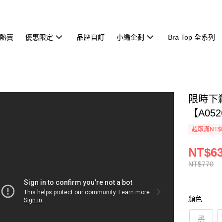
熱賣
優惠限定
品牌自訂
小編企劃
Bra Top 全系列
限時下
【A052
超取滿NT$
NT$6
NT$770
顏色
黑