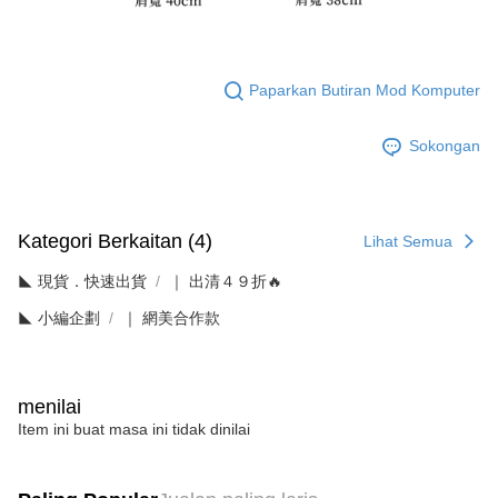
Paparkan Butiran Mod Komputer
Sokongan
Kategori Berkaitan (4)
Lihat Semua
◣ 現貨．快速出貨
｜ 出清４９折🔥
◣ 小編企劃
｜ 網美合作款
menilai
Item ini buat masa ini tidak dinilai