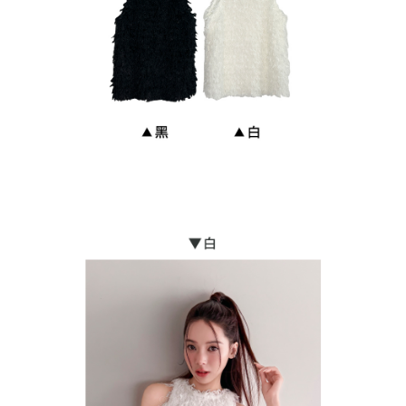
7-11付款取貨
NT$90/pesanan | Penghantaran percuma untuk pesanan
NT$899 atau lebih
付款後7-11取貨
NT$90/pesanan | Penghantaran percuma untuk pesanan
NT$899 atau lebih
宅配
NT$90/pesanan | Penghantaran percuma untuk pesanan
NT$899 atau lebih
貨到付款
NT$110/pesanan
海外宅配
Kadar Penghantaran