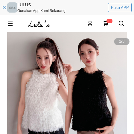
LULUS
Buka APP
Gunakan App Kami Sekarang
0
1
/
3