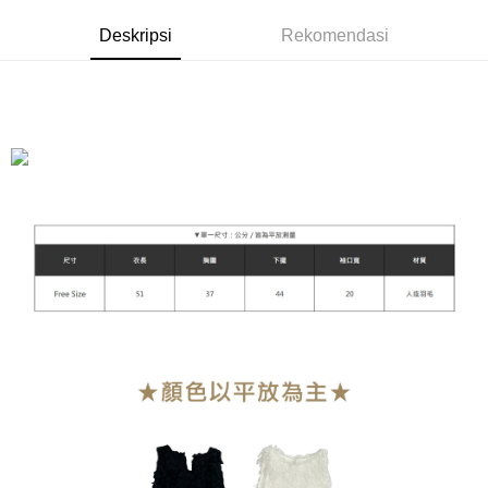
Yuanta Commercial Bank
Bank SinoPac
Pemindahan ATM
Union Bank of Taiwan
Far Eastern International
Bank Komersial E.SUN
DBS Bank
Deskripsi
Rekomendasi
Bank
Tunai semasa Penghantaran
Bank Antarabangsa Taishin
Bank CTBC
Yuanta Commercial Bank
Bank SinoPac
Syarikat Kad Kredit Rakuten
Bank Komersial E.SUN
DBS Bank
Pilihan Penghantaran
Taiwan
Bank Antarabangsa
Bank CTBC
Taishin
全家付款取貨
Syarikat Kad Kredit
NT$90/pesanan | Penghantaran percuma untuk pesanan
Rakuten Taiwan
NT$899 atau lebih
付款後全家取貨
NT$90/pesanan | Penghantaran percuma untuk pesanan
NT$899 atau lebih
萊爾富付款取貨
NT$90/pesanan | Penghantaran percuma untuk pesanan
NT$899 atau lebih
付款後萊爾富取貨
NT$90/pesanan | Penghantaran percuma untuk pesanan
NT$899 atau lebih