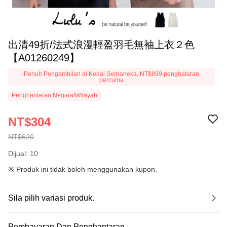
出清49折/法式浪漫輕盈羽毛無袖上衣２色
【A01260249】
Penuh Pengambilan di Kedai Serbaneka, NT$899 penghataran
percuma
Penghantaran Negara/Wilayah
NT$304
NT$620
Dijual: 10
※ Produk ini tidak boleh menggunakan kupon.
Sila pilih variasi produk.
Pembayaran Dan Penghantaran