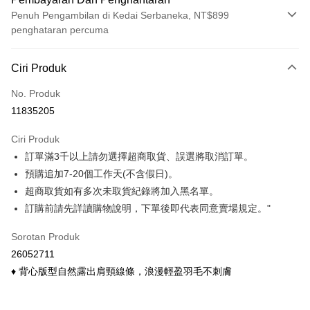
Penuh Pengambilan di Kedai Serbaneka, NT$899
penghataran percuma
Kaedah Pembayaran
Ciri Produk
Kad Kredit (Bayaran Penuh)
No. Produk
Ansuran Kad Kredit
11835205
3 ansuran pada kadar faedah 0,
NT$101
setiap ansuran
Ciri Produk
21 Bank
6 ansuran pada kadar faedah 0,
NT$50
setiap
Taiwan Cooperative Bank
Bank Komersial Pertama
訂單滿3千以上請勿選擇超商取貨、誤選將取消訂單。
Hua Nan Commercial
Chang Hwa Commercial
ansuran
21 Bank
Bank
Bank
預購追加7-20個工作天(不含假日)。
Taiwan Cooperative Bank
Bank Komersial Pertama
Pengambilan di Kedai Serbaneka
The Shanghai
Bank Komersial Taipei
超商取貨如有多次未取貨紀錄將加入黑名單。
Hua Nan Commercial Bank
Chang Hwa Commercial Bank
Commercial & Savings
Fubon
訂購前請先詳讀購物說明，下單後即代表同意賣場規定。"
LINE Pay
The Shanghai Commercial &
Bank Komersial Taipei Fubon
Bank
Savings Bank
Bank Cathay United
Mega International
Apple Pay
Sorotan Produk
Bank Cathay United
Mega International Commercial
Commercial Bank
26052711
Bank
Taiwan Business Bank
Taichung Commercial
Easy Wallet
Taiwan Business Bank
Taichung Commercial Bank
♦ 背心版型自然露出肩頸線條，浪漫輕盈羽毛不刺膚
Bank
HSBC Bank (Taiwan) Limited
Hwatai Bank
Google Pay
HSBC Bank (Taiwan)
Hwatai Bank
Union Bank of Taiwan
Far Eastern International Bank
Limited