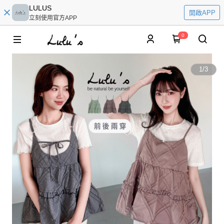
LULUS
開啟APP
立刻使用官方APP
0
1
/
3