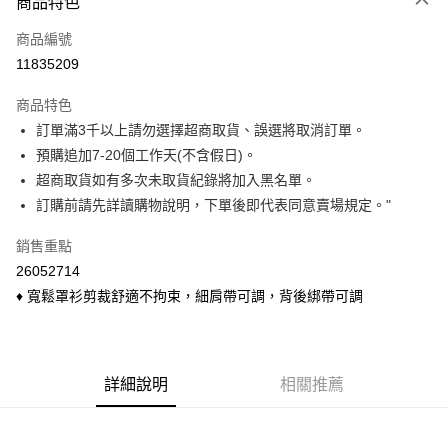
商品特色
信用卡一次付款
商品編號
信用卡分期付款
11835209
3 期 0 利率 每期
NT$206
21家銀行
商品特色
6 期 0 利率 每期
NT$103
21家銀行
合作金庫商業銀行
第一商業銀行
訂單滿3千以上請勿選擇超商取貨、誤選將取消訂單。
華南商業銀行
彰化商業銀行
合作金庫商業銀行
第一商業銀行
超商取貨付款
預購追加7-20個工作天(不含假日)。
上海商業儲蓄銀行
台北富邦商業銀行
華南商業銀行
彰化商業銀行
國泰世華商業銀行
兆豐國際商業銀行
超商取貨如有多次未取貨紀錄將加入黑名單。
LINE Pay
上海商業儲蓄銀行
台北富邦商業銀行
臺灣中小企業銀行
台中商業銀行
訂購前請先詳讀購物說明，下單後即代表同意賣場規定。"
國泰世華商業銀行
兆豐國際商業銀行
匯豐（台灣）商業銀行
華泰商業銀行
Apple Pay
臺灣中小企業銀行
台中商業銀行
聯邦商業銀行
遠東國際商業銀行
銷售重點
匯豐（台灣）商業銀行
華泰商業銀行
悠遊付
元大商業銀行
永豐商業銀行
26052714
聯邦商業銀行
遠東國際商業銀行
玉山商業銀行
星展（台灣）商業銀行
元大商業銀行
永豐商業銀行
♦ 寬鬆罩衫剪裁舒適不拘束，細肩帶可調，背後綁帶可調
Google Pay
台新國際商業銀行
中國信託商業銀行
玉山商業銀行
星展（台灣）商業銀行
台灣樂天信用卡公司
台新國際商業銀行
中國信託商業銀行
ATM付款
台灣樂天信用卡公司
貨到付款
詳細說明
相關推薦
運送方式