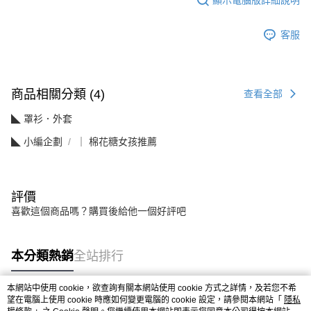
客服
商品相關分類 (4)
查看全部
◣ 罩衫．外套
◣ 小編企劃
｜ 棉花糖女孩推薦
評價
喜歡這個商品嗎？購買後給他一個好評吧
本分類熱銷
全站排行
本網站中使用 cookie，欲查詢有關本網站使用 cookie 方式之詳情，及若您不希
望在電腦上使用 cookie 時應如何變更電腦的 cookie 設定，請參閱本網站「
隱私
熱門標籤