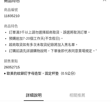
商品特色
信用卡一次付款
商品編號
信用卡分期付款
11835210
3 期 0 利率 每期
NT$113
21家銀行
商品特色
6 期 0 利率 每期
NT$56
21家銀行
合作金庫商業銀行
第一商業銀行
訂單滿3千以上請勿選擇超商取貨、誤選將取消訂單。
華南商業銀行
彰化商業銀行
合作金庫商業銀行
第一商業銀行
超商取貨付款
預購追加7-20個工作天(不含假日)。
上海商業儲蓄銀行
台北富邦商業銀行
華南商業銀行
彰化商業銀行
國泰世華商業銀行
兆豐國際商業銀行
超商取貨如有多次未取貨紀錄將加入黑名單。
LINE Pay
上海商業儲蓄銀行
台北富邦商業銀行
臺灣中小企業銀行
台中商業銀行
訂購前請先詳讀購物說明，下單後即代表同意賣場規定。"
國泰世華商業銀行
兆豐國際商業銀行
匯豐（台灣）商業銀行
華泰商業銀行
Apple Pay
臺灣中小企業銀行
台中商業銀行
聯邦商業銀行
遠東國際商業銀行
銷售重點
匯豐（台灣）商業銀行
華泰商業銀行
悠遊付
元大商業銀行
永豐商業銀行
26052715
聯邦商業銀行
遠東國際商業銀行
玉山商業銀行
星展（台灣）商業銀行
元大商業銀行
永豐商業銀行
♦ 歐美豹紋鉚釘字母造型，固定杯墊（0.5公分）
Google Pay
台新國際商業銀行
中國信託商業銀行
玉山商業銀行
星展（台灣）商業銀行
台灣樂天信用卡公司
台新國際商業銀行
中國信託商業銀行
ATM付款
台灣樂天信用卡公司
貨到付款
詳細說明
相關推薦
運送方式