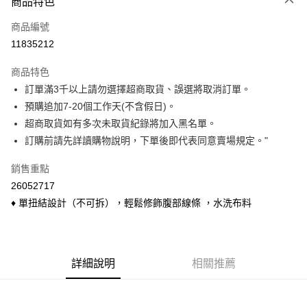
商品特色
信用卡一次付款
商品編號
信用卡分期付款
11835212
3 期 0 利率 每期
NT$120
21家銀行
商品特色
6 期 0 利率 每期
NT$60
21家銀行
合作金庫商業銀行
第一商業銀行
訂單滿3千以上請勿選擇超商取貨、誤選將取消訂單。
華南商業銀行
彰化商業銀行
合作金庫商業銀行
第一商業銀行
超商取貨付款
預購追加7-20個工作天(不含假日)。
上海商業儲蓄銀行
台北富邦商業銀行
華南商業銀行
彰化商業銀行
國泰世華商業銀行
兆豐國際商業銀行
超商取貨如有多次未取貨紀錄將加入黑名單。
LINE Pay
上海商業儲蓄銀行
台北富邦商業銀行
臺灣中小企業銀行
台中商業銀行
訂購前請先詳讀購物說明，下單後即代表同意賣場規定。"
國泰世華商業銀行
兆豐國際商業銀行
匯豐（台灣）商業銀行
華泰商業銀行
Apple Pay
臺灣中小企業銀行
台中商業銀行
聯邦商業銀行
遠東國際商業銀行
銷售重點
匯豐（台灣）商業銀行
華泰商業銀行
悠遊付
元大商業銀行
永豐商業銀行
26052717
聯邦商業銀行
遠東國際商業銀行
玉山商業銀行
星展（台灣）商業銀行
元大商業銀行
永豐商業銀行
♦ 單扭結設計（不可拆），輕鬆修飾腹部線條 ，水洗布料
Google Pay
台新國際商業銀行
中國信託商業銀行
玉山商業銀行
星展（台灣）商業銀行
台灣樂天信用卡公司
台新國際商業銀行
中國信託商業銀行
ATM付款
台灣樂天信用卡公司
貨到付款
詳細說明
相關推薦
運送方式