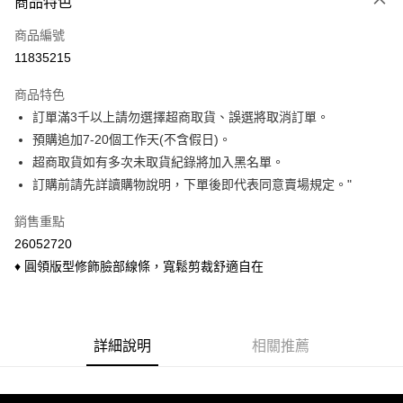
商品特色
信用卡一次付款
商品編號
信用卡分期付款
11835215
3 期 0 利率 每期
NT$93
21家銀行
商品特色
6 期 0 利率 每期
NT$46
21家銀行
合作金庫商業銀行
第一商業銀行
訂單滿3千以上請勿選擇超商取貨、誤選將取消訂單。
華南商業銀行
彰化商業銀行
合作金庫商業銀行
第一商業銀行
超商取貨付款
預購追加7-20個工作天(不含假日)。
上海商業儲蓄銀行
台北富邦商業銀行
華南商業銀行
彰化商業銀行
國泰世華商業銀行
兆豐國際商業銀行
超商取貨如有多次未取貨紀錄將加入黑名單。
LINE Pay
上海商業儲蓄銀行
台北富邦商業銀行
臺灣中小企業銀行
台中商業銀行
訂購前請先詳讀購物說明，下單後即代表同意賣場規定。"
國泰世華商業銀行
兆豐國際商業銀行
匯豐（台灣）商業銀行
華泰商業銀行
Apple Pay
臺灣中小企業銀行
台中商業銀行
聯邦商業銀行
遠東國際商業銀行
銷售重點
匯豐（台灣）商業銀行
華泰商業銀行
悠遊付
元大商業銀行
永豐商業銀行
26052720
聯邦商業銀行
遠東國際商業銀行
玉山商業銀行
星展（台灣）商業銀行
元大商業銀行
永豐商業銀行
♦ 圓領版型修飾臉部線條，寬鬆剪裁舒適自在
Google Pay
台新國際商業銀行
中國信託商業銀行
玉山商業銀行
星展（台灣）商業銀行
台灣樂天信用卡公司
台新國際商業銀行
中國信託商業銀行
ATM付款
台灣樂天信用卡公司
貨到付款
詳細說明
相關推薦
運送方式