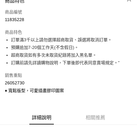
商品特色
信用卡一次付款
商品編號
信用卡分期付款
11835228
3 期 0 利率 每期
NT$99
21家銀行
商品特色
6 期 0 利率 每期
NT$49
21家銀行
合作金庫商業銀行
第一商業銀行
訂單滿3千以上請勿選擇超商取貨、誤選將取消訂單。
華南商業銀行
彰化商業銀行
合作金庫商業銀行
第一商業銀行
超商取貨付款
預購追加7-20個工作天(不含假日)。
上海商業儲蓄銀行
台北富邦商業銀行
華南商業銀行
彰化商業銀行
國泰世華商業銀行
兆豐國際商業銀行
超商取貨如有多次未取貨紀錄將加入黑名單。
LINE Pay
上海商業儲蓄銀行
台北富邦商業銀行
臺灣中小企業銀行
台中商業銀行
訂購前請先詳讀購物說明，下單後即代表同意賣場規定。"
國泰世華商業銀行
兆豐國際商業銀行
匯豐（台灣）商業銀行
華泰商業銀行
Apple Pay
臺灣中小企業銀行
台中商業銀行
聯邦商業銀行
遠東國際商業銀行
銷售重點
匯豐（台灣）商業銀行
華泰商業銀行
悠遊付
元大商業銀行
永豐商業銀行
26052730
聯邦商業銀行
遠東國際商業銀行
玉山商業銀行
星展（台灣）商業銀行
元大商業銀行
永豐商業銀行
♦ 寬鬆版型，可愛插畫膠印圖案
Google Pay
台新國際商業銀行
中國信託商業銀行
玉山商業銀行
星展（台灣）商業銀行
台灣樂天信用卡公司
台新國際商業銀行
中國信託商業銀行
ATM付款
台灣樂天信用卡公司
貨到付款
詳細說明
相關推薦
運送方式