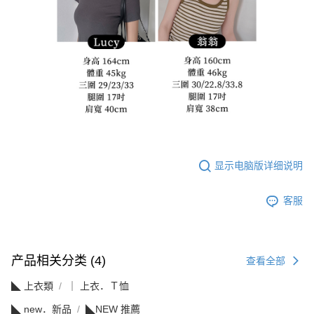
显示电脑版详细说明
客服
产品相关分类 (4)
查看全部
◣ 上衣類
｜ 上衣．Ｔ恤
◣ new．新品
◣NEW 推薦