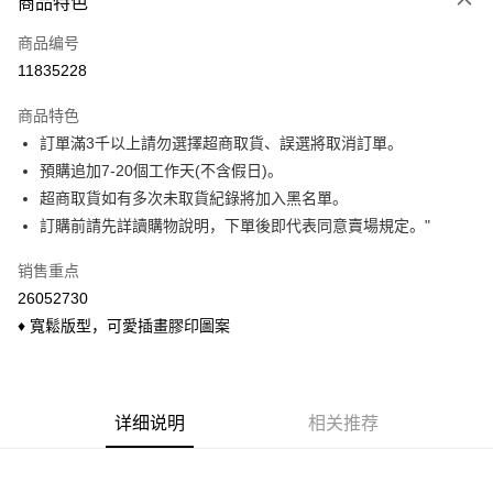
商品特色
信用卡一次付款
商品编号
信用卡分期付款
11835228
3期 0利率，每期
NT$99
21家银行
商品特色
6期 0利率，每期
NT$49
21家银行
合作金库商业银行
第一商业银行
訂單滿3千以上請勿選擇超商取貨、誤選將取消訂單。
华南商业银行
彰化商业银行
合作金库商业银行
第一商业银行
超商取货付款
預購追加7-20個工作天(不含假日)。
上海商业储蓄银行
台北富邦商业银行
华南商业银行
彰化商业银行
国泰世华商业银行
兆丰国际商业银行
超商取貨如有多次未取貨紀錄將加入黑名單。
LINE Pay
上海商业储蓄银行
台北富邦商业银行
台湾中小企业银行
台中商业银行
訂購前請先詳讀購物說明，下單後即代表同意賣場規定。"
国泰世华商业银行
兆丰国际商业银行
汇丰（台湾）商业银行
华泰商业银行
Apple Pay
台湾中小企业银行
台中商业银行
联邦商业银行
远东国际商业银行
销售重点
汇丰（台湾）商业银行
华泰商业银行
悠遊付
元大商业银行
永丰商业银行
26052730
联邦商业银行
远东国际商业银行
玉山商业银行
星展（台湾）商业银行
元大商业银行
永丰商业银行
♦ 寬鬆版型，可愛插畫膠印圖案
Google Pay
台新国际商业银行
中国信托商业银行
玉山商业银行
星展（台湾）商业银行
台湾乐天信用卡公司
台新国际商业银行
中国信托商业银行
ATM付款
台湾乐天信用卡公司
货到付款
详细说明
相关推荐
运送方式