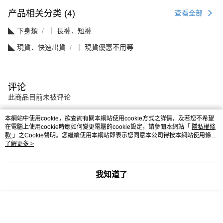
产品相关分类 (4)
查看全部
◣ 下身類
｜ 長褲．短褲
◣ 現貨．快速出貨
｜ 現貨優惠不用等
评论
此商品目前未被评论
本網站中使用cookie，欲查詢有關本網站使用cookie方式之詳情，及若您不希望
在電腦上使用cookie時應如何變更電腦的cookie設定，請參閱本網站「
隱私權條
本分类热销
全站排行
款
」之Cookie聲明。您繼續使用本網站即表示您同意本公司得按本網站使用條款
之Cookie聲明使用cookie。
了解更多 >
热门标签
我知道了