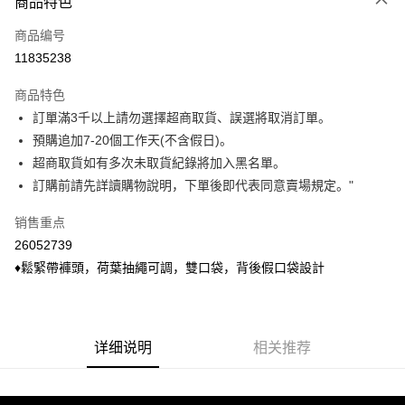
商品特色
信用卡一次付款
商品编号
信用卡分期付款
11835238
3期 0利率，每期
NT$233
21家银行
商品特色
6期 0利率，每期
NT$116
21家银行
合作金库商业银行
第一商业银行
訂單滿3千以上請勿選擇超商取貨、誤選將取消訂單。
华南商业银行
彰化商业银行
合作金库商业银行
第一商业银行
超商取货付款
預購追加7-20個工作天(不含假日)。
上海商业储蓄银行
台北富邦商业银行
华南商业银行
彰化商业银行
国泰世华商业银行
兆丰国际商业银行
超商取貨如有多次未取貨紀錄將加入黑名單。
LINE Pay
上海商业储蓄银行
台北富邦商业银行
台湾中小企业银行
台中商业银行
訂購前請先詳讀購物說明，下單後即代表同意賣場規定。"
国泰世华商业银行
兆丰国际商业银行
汇丰（台湾）商业银行
华泰商业银行
Apple Pay
台湾中小企业银行
台中商业银行
联邦商业银行
远东国际商业银行
销售重点
汇丰（台湾）商业银行
华泰商业银行
悠遊付
元大商业银行
永丰商业银行
26052739
联邦商业银行
远东国际商业银行
玉山商业银行
星展（台湾）商业银行
元大商业银行
永丰商业银行
♦鬆緊帶褲頭，荷葉抽繩可調，雙口袋，背後假口袋設計
Google Pay
台新国际商业银行
中国信托商业银行
玉山商业银行
星展（台湾）商业银行
台湾乐天信用卡公司
台新国际商业银行
中国信托商业银行
ATM付款
台湾乐天信用卡公司
货到付款
详细说明
相关推荐
运送方式