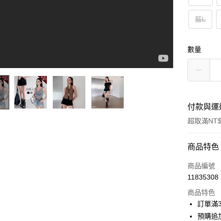
藍L
數量
付款與運
超取滿NT$
付款方式
商品特色
信用卡一
商品編號
11835308
信用卡分
商品特色
3 期 
訂單滿
6 期 
合作金
預購追加