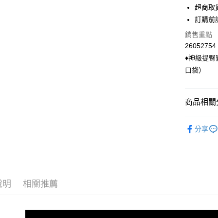
華南商
超商取
合作金
超商取貨
上海商
華南商
訂購前
國泰世
LINE Pay
上海商
銷售重點
臺灣中
國泰世
匯豐（
26052754
Apple Pay
臺灣中
聯邦商
♦神級提
匯豐（
悠遊付
元大商
聯邦商
口袋）
玉山商
元大商
Google Pa
台新國
玉山商
台灣樂
台新國
ATM付款
商品相關分
台灣樂
貨到付款
◣ 下身類
分享
◣ 小編企
運送方式
◣ new．
全家付款
◣ 小編企
每筆NT$9
說明
相關推薦
付款後全
每筆NT$9