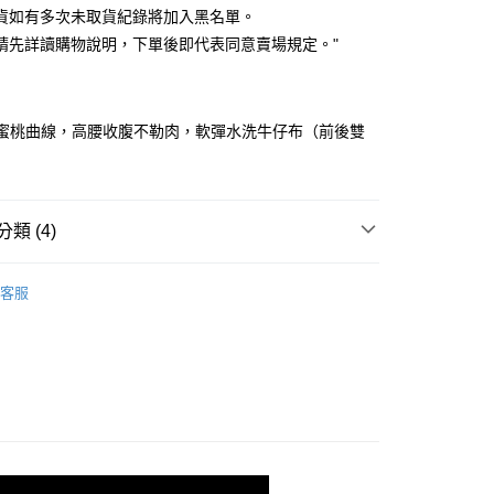
業銀行
彰化商業銀行
貨如有多次未取貨紀錄將加入黑名單。
庫商業銀行
第一商業銀行
付款
業儲蓄銀行
台北富邦商業銀行
業銀行
彰化商業銀行
請先詳讀購物說明，下單後即代表同意賣場規定。"
華商業銀行
兆豐國際商業銀行
業儲蓄銀行
台北富邦商業銀行
小企業銀行
台中商業銀行
華商業銀行
兆豐國際商業銀行
台灣）商業銀行
華泰商業銀行
小企業銀行
台中商業銀行
業銀行
遠東國際商業銀行
臀蜜桃曲線，高腰收腹不勒肉，軟彈水洗牛仔布（前後雙
台灣）商業銀行
華泰商業銀行
業銀行
永豐商業銀行
業銀行
遠東國際商業銀行
業銀行
星展（台灣）商業銀行
業銀行
永豐商業銀行
y
際商業銀行
中國信託商業銀行
業銀行
星展（台灣）商業銀行
天信用卡公司
際商業銀行
中國信託商業銀行
類 (4)
天信用卡公司
｜ 長褲．短褲
客服
劃
｜ 網美合作款
新品
◣NEW 推薦
取貨
劃
｜炎夏短下身推薦
0，滿NT$899(含以上)免運費
家取貨
0，滿NT$899(含以上)免運費