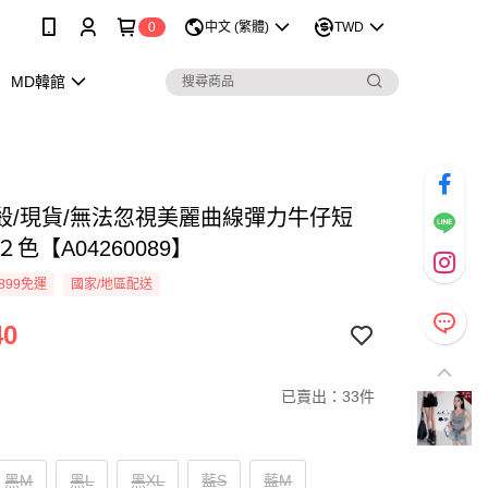
0
中文 (繁體)
TWD
MD韓館
殺/現貨/無法忽視美麗曲線彈力牛仔短
L２色【A04260089】
899免運
國家/地區配送
40
已賣出：33件
黑M
黑L
黑XL
藍S
藍M