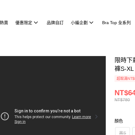
熱賣
優惠限定
品牌自訂
小編企劃
Bra Top 全系列
限時下
褲S-X
超取滿NT$
NT$6
NT$780
顏色
黑S