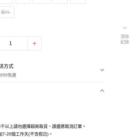
藍XL
清除
紀錄
送方式
899免運
次付款
期付款
0 利率 每期
NT$213
21家銀行
3千以上請勿選擇超商取貨、誤選將取消訂單。
0 利率 每期
NT$106
21家銀行
庫商業銀行
第一商業銀行
7-20個工作天(不含假日)。