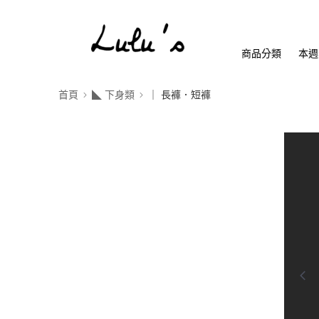
商品分類
本週
首頁
◣ 下身類
｜ 長褲．短褲