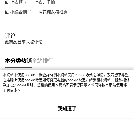
◣ 上衣類
｜ 上衣．Ｔ恤
◣ 小編企劃
｜ 棉花糖女孩推薦
评论
此商品目前未被评论
本分类热销
全站排行
本網站中使用cookie，欲查詢有關本網站使用cookie方式之詳情，及若您不希望
在電腦上使用cookie時應如何變更電腦的cookie設定，請參閱本網站「
隱私權條
热门标签
款
」之Cookie聲明。您繼續使用本網站即表示您同意本公司得按本網站使用條款
之Cookie聲明使用cookie。
了解更多 >
我知道了