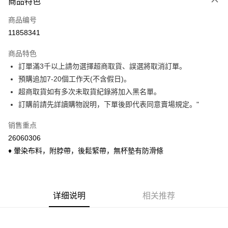
商品特色
信用卡一次付款
商品编号
信用卡分期付款
11858341
3期 0利率，每期
NT$140
21家银行
商品特色
6期 0利率，每期
NT$70
21家银行
合作金库商业银行
第一商业银行
訂單滿3千以上請勿選擇超商取貨、誤選將取消訂單。
华南商业银行
彰化商业银行
合作金库商业银行
第一商业银行
超商取货付款
預購追加7-20個工作天(不含假日)。
上海商业储蓄银行
台北富邦商业银行
华南商业银行
彰化商业银行
国泰世华商业银行
兆丰国际商业银行
超商取貨如有多次未取貨紀錄將加入黑名單。
LINE Pay
上海商业储蓄银行
台北富邦商业银行
台湾中小企业银行
台中商业银行
訂購前請先詳讀購物說明，下單後即代表同意賣場規定。"
国泰世华商业银行
兆丰国际商业银行
汇丰（台湾）商业银行
华泰商业银行
Apple Pay
台湾中小企业银行
台中商业银行
联邦商业银行
远东国际商业银行
销售重点
汇丰（台湾）商业银行
华泰商业银行
悠遊付
元大商业银行
永丰商业银行
26060306
联邦商业银行
远东国际商业银行
玉山商业银行
星展（台湾）商业银行
元大商业银行
永丰商业银行
♦ 暈染布料，附脖帶，後鬆緊帶，無杯墊有防滑條
Google Pay
台新国际商业银行
中国信托商业银行
玉山商业银行
星展（台湾）商业银行
台湾乐天信用卡公司
台新国际商业银行
中国信托商业银行
ATM付款
台湾乐天信用卡公司
货到付款
详细说明
相关推荐
运送方式