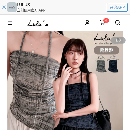
LULUS
开启APP
立刻使用官方 APP
0
1
/
3