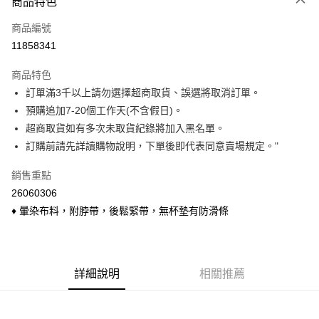
商品特色
信用卡一次付款
商品編號
信用卡分期付款
11858341
3 期 0 利率 每期
NT$140
21家銀行
商品特色
6 期 0 利率 每期
NT$70
21家銀行
合作金庫商業銀行
第一商業銀行
訂單滿3千以上請勿選擇超商取貨、誤選將取消訂單。
華南商業銀行
彰化商業銀行
合作金庫商業銀行
第一商業銀行
超商取貨付款
預購追加7-20個工作天(不含假日)。
上海商業儲蓄銀行
台北富邦商業銀行
華南商業銀行
彰化商業銀行
國泰世華商業銀行
兆豐國際商業銀行
超商取貨如有多次未取貨紀錄將加入黑名單。
LINE Pay
上海商業儲蓄銀行
台北富邦商業銀行
臺灣中小企業銀行
台中商業銀行
訂購前請先詳讀購物說明，下單後即代表同意賣場規定。"
國泰世華商業銀行
兆豐國際商業銀行
匯豐（台灣）商業銀行
華泰商業銀行
Apple Pay
臺灣中小企業銀行
台中商業銀行
聯邦商業銀行
遠東國際商業銀行
銷售重點
匯豐（台灣）商業銀行
華泰商業銀行
悠遊付
元大商業銀行
永豐商業銀行
26060306
聯邦商業銀行
遠東國際商業銀行
玉山商業銀行
星展（台灣）商業銀行
元大商業銀行
永豐商業銀行
♦ 暈染布料，附脖帶，後鬆緊帶，無杯墊有防滑條
Google Pay
台新國際商業銀行
中國信託商業銀行
玉山商業銀行
星展（台灣）商業銀行
台灣樂天信用卡公司
台新國際商業銀行
中國信託商業銀行
ATM付款
台灣樂天信用卡公司
貨到付款
詳細說明
相關推薦
運送方式