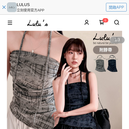
LULUS
開啟APP
立刻使用官方APP
0
1
/
3