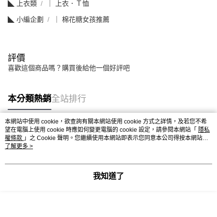
◣ 上衣類
｜ 上衣．Ｔ恤
◣ 小編企劃
｜ 棉花糖女孩推薦
評價
喜歡這個商品嗎？購買後給他一個好評吧
本分類熱銷
全站排行
本網站中使用 cookie，欲查詢有關本網站使用 cookie 方式之詳情，及若您不希
望在電腦上使用 cookie 時應如何變更電腦的 cookie 設定，請參閱本網站「
隱私
熱門標籤
權條款
」之 Cookie 聲明。您繼續使用本網站即表示您同意本公司得按本網站使
用條款之 Cookie 聲明使用 cookie。
了解更多 >
我知道了