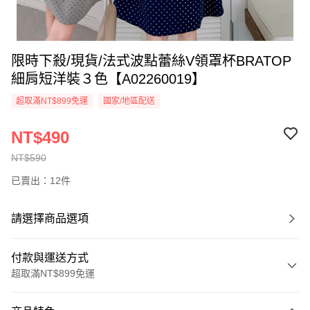
限時下殺/現貨/法式波點蕾絲V領罩杯BRATOP
細肩短洋裝３色【A02260019】
超取滿NT$899免運
國家/地區配送
NT$490
NT$590
已賣出：12件
請選擇商品選項
付款與運送方式
超取滿NT$899免運
付款方式