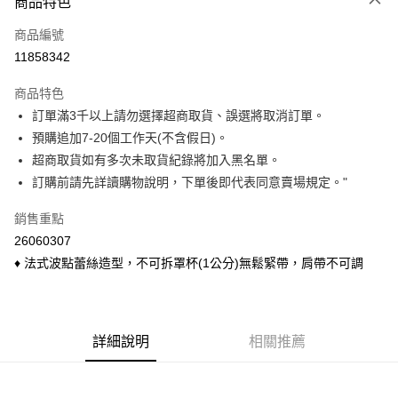
商品特色
信用卡一次付款
商品編號
信用卡分期付款
11858342
3 期 0 利率 每期
NT$163
21家銀行
商品特色
6 期 0 利率 每期
NT$81
21家銀行
合作金庫商業銀行
第一商業銀行
訂單滿3千以上請勿選擇超商取貨、誤選將取消訂單。
華南商業銀行
彰化商業銀行
合作金庫商業銀行
第一商業銀行
超商取貨付款
預購追加7-20個工作天(不含假日)。
上海商業儲蓄銀行
台北富邦商業銀行
華南商業銀行
彰化商業銀行
國泰世華商業銀行
兆豐國際商業銀行
超商取貨如有多次未取貨紀錄將加入黑名單。
LINE Pay
上海商業儲蓄銀行
台北富邦商業銀行
臺灣中小企業銀行
台中商業銀行
訂購前請先詳讀購物說明，下單後即代表同意賣場規定。"
國泰世華商業銀行
兆豐國際商業銀行
匯豐（台灣）商業銀行
華泰商業銀行
Apple Pay
臺灣中小企業銀行
台中商業銀行
聯邦商業銀行
遠東國際商業銀行
銷售重點
匯豐（台灣）商業銀行
華泰商業銀行
悠遊付
元大商業銀行
永豐商業銀行
26060307
聯邦商業銀行
遠東國際商業銀行
玉山商業銀行
星展（台灣）商業銀行
元大商業銀行
永豐商業銀行
♦ 法式波點蕾絲造型，不可拆罩杯(1公分)無鬆緊帶，肩帶不可調
Google Pay
台新國際商業銀行
中國信託商業銀行
玉山商業銀行
星展（台灣）商業銀行
台灣樂天信用卡公司
台新國際商業銀行
中國信託商業銀行
ATM付款
台灣樂天信用卡公司
貨到付款
詳細說明
相關推薦
運送方式