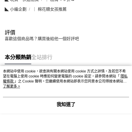
◣ 小編企劃
｜ 棉花糖女孩推薦
評價
喜歡這個商品嗎？購買後給他一個好評吧
本分類熱銷
全站排行
本網站中使用 cookie，欲查詢有關本網站使用 cookie 方式之詳情，及若您不希
望在電腦上使用 cookie 時應如何變更電腦的 cookie 設定，請參閱本網站「
隱私
熱門標籤
權條款
」之 Cookie 聲明。您繼續使用本網站即表示您同意本公司得按本網站使
用條款之 Cookie 聲明使用 cookie。
了解更多 >
我知道了