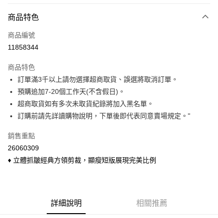
付款方式
商品特色
信用卡一次付款
商品編號
信用卡分期付款
11858344
3 期 0 利率 每期
NT$72
21家銀行
商品特色
6 期 0 利率 每期
NT$36
21家銀行
合作金庫商業銀行
第一商業銀行
訂單滿3千以上請勿選擇超商取貨、誤選將取消訂單。
華南商業銀行
彰化商業銀行
合作金庫商業銀行
第一商業銀行
超商取貨付款
預購追加7-20個工作天(不含假日)。
上海商業儲蓄銀行
台北富邦商業銀行
華南商業銀行
彰化商業銀行
國泰世華商業銀行
兆豐國際商業銀行
超商取貨如有多次未取貨紀錄將加入黑名單。
LINE Pay
上海商業儲蓄銀行
台北富邦商業銀行
臺灣中小企業銀行
台中商業銀行
訂購前請先詳讀購物說明，下單後即代表同意賣場規定。"
國泰世華商業銀行
兆豐國際商業銀行
匯豐（台灣）商業銀行
華泰商業銀行
Apple Pay
臺灣中小企業銀行
台中商業銀行
聯邦商業銀行
遠東國際商業銀行
銷售重點
匯豐（台灣）商業銀行
華泰商業銀行
悠遊付
元大商業銀行
永豐商業銀行
26060309
聯邦商業銀行
遠東國際商業銀行
玉山商業銀行
星展（台灣）商業銀行
元大商業銀行
永豐商業銀行
♦ 立體抓皺經典方領剪裁，顯瘦短版展現完美比例
Google Pay
台新國際商業銀行
中國信託商業銀行
玉山商業銀行
星展（台灣）商業銀行
台灣樂天信用卡公司
台新國際商業銀行
中國信託商業銀行
ATM付款
台灣樂天信用卡公司
貨到付款
詳細說明
相關推薦