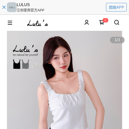
LULUS
開啟APP
立刻使用官方APP
0
1
/
3