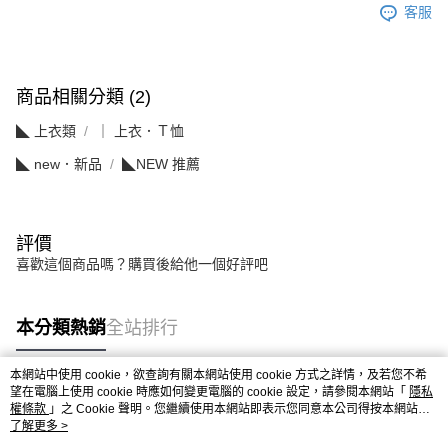
客服
商品相關分類 (2)
◣ 上衣類
｜ 上衣．Ｔ恤
◣ new．新品
◣NEW 推薦
評價
喜歡這個商品嗎？購買後給他一個好評吧
本分類熱銷
全站排行
本網站中使用 cookie，欲查詢有關本網站使用 cookie 方式之詳情，及若您不希
望在電腦上使用 cookie 時應如何變更電腦的 cookie 設定，請參閱本網站「
隱私
熱門標籤
權條款
」之 Cookie 聲明。您繼續使用本網站即表示您同意本公司得按本網站使
用條款之 Cookie 聲明使用 cookie。
了解更多 >