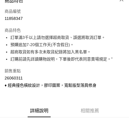
商品特色
信用卡一次付款
商品編號
信用卡分期付款
11858347
3 期 0 利率 每期
NT$110
21家銀行
商品特色
6 期 0 利率 每期
NT$55
21家銀行
合作金庫商業銀行
第一商業銀行
訂單滿3千以上請勿選擇超商取貨、誤選將取消訂單。
華南商業銀行
彰化商業銀行
合作金庫商業銀行
第一商業銀行
超商取貨付款
預購追加7-20個工作天(不含假日)。
上海商業儲蓄銀行
台北富邦商業銀行
華南商業銀行
彰化商業銀行
國泰世華商業銀行
兆豐國際商業銀行
超商取貨如有多次未取貨紀錄將加入黑名單。
LINE Pay
上海商業儲蓄銀行
台北富邦商業銀行
臺灣中小企業銀行
台中商業銀行
訂購前請先詳讀購物說明，下單後即代表同意賣場規定。"
國泰世華商業銀行
兆豐國際商業銀行
匯豐（台灣）商業銀行
華泰商業銀行
Apple Pay
臺灣中小企業銀行
台中商業銀行
聯邦商業銀行
遠東國際商業銀行
銷售重點
匯豐（台灣）商業銀行
華泰商業銀行
悠遊付
元大商業銀行
永豐商業銀行
26060311
聯邦商業銀行
遠東國際商業銀行
玉山商業銀行
星展（台灣）商業銀行
元大商業銀行
永豐商業銀行
♦ 經典撞色橫紋設計，膠印圖案，寬鬆版型落肩修身
Google Pay
台新國際商業銀行
中國信託商業銀行
玉山商業銀行
星展（台灣）商業銀行
台灣樂天信用卡公司
台新國際商業銀行
中國信託商業銀行
ATM付款
台灣樂天信用卡公司
貨到付款
詳細說明
相關推薦
運送方式