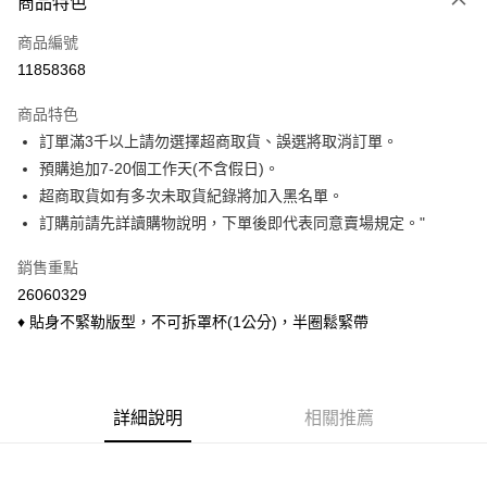
商品特色
信用卡一次付款
商品編號
信用卡分期付款
11858368
3 期 0 利率 每期
NT$123
21家銀行
商品特色
6 期 0 利率 每期
NT$61
21家銀行
合作金庫商業銀行
第一商業銀行
訂單滿3千以上請勿選擇超商取貨、誤選將取消訂單。
華南商業銀行
彰化商業銀行
合作金庫商業銀行
第一商業銀行
超商取貨付款
預購追加7-20個工作天(不含假日)。
上海商業儲蓄銀行
台北富邦商業銀行
華南商業銀行
彰化商業銀行
國泰世華商業銀行
兆豐國際商業銀行
超商取貨如有多次未取貨紀錄將加入黑名單。
LINE Pay
上海商業儲蓄銀行
台北富邦商業銀行
臺灣中小企業銀行
台中商業銀行
訂購前請先詳讀購物說明，下單後即代表同意賣場規定。"
國泰世華商業銀行
兆豐國際商業銀行
匯豐（台灣）商業銀行
華泰商業銀行
Apple Pay
臺灣中小企業銀行
台中商業銀行
聯邦商業銀行
遠東國際商業銀行
銷售重點
匯豐（台灣）商業銀行
華泰商業銀行
悠遊付
元大商業銀行
永豐商業銀行
26060329
聯邦商業銀行
遠東國際商業銀行
玉山商業銀行
星展（台灣）商業銀行
元大商業銀行
永豐商業銀行
♦ 貼身不緊勒版型，不可拆罩杯(1公分)，半圈鬆緊帶
Google Pay
台新國際商業銀行
中國信託商業銀行
玉山商業銀行
星展（台灣）商業銀行
台灣樂天信用卡公司
台新國際商業銀行
中國信託商業銀行
ATM付款
台灣樂天信用卡公司
貨到付款
詳細說明
相關推薦
運送方式