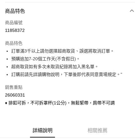
付款方式
商品特色
信用卡一次付款
商品編號
信用卡分期付款
11858372
3 期 0 利率 每期
NT$116
21家銀行
商品特色
6 期 0 利率 每期
NT$58
21家銀行
合作金庫商業銀行
第一商業銀行
訂單滿3千以上請勿選擇超商取貨、誤選將取消訂單。
華南商業銀行
彰化商業銀行
合作金庫商業銀行
第一商業銀行
超商取貨付款
預購追加7-20個工作天(不含假日)。
上海商業儲蓄銀行
台北富邦商業銀行
華南商業銀行
彰化商業銀行
國泰世華商業銀行
兆豐國際商業銀行
超商取貨如有多次未取貨紀錄將加入黑名單。
LINE Pay
上海商業儲蓄銀行
台北富邦商業銀行
臺灣中小企業銀行
台中商業銀行
訂購前請先詳讀購物說明，下單後即代表同意賣場規定。"
國泰世華商業銀行
兆豐國際商業銀行
匯豐（台灣）商業銀行
華泰商業銀行
Apple Pay
臺灣中小企業銀行
台中商業銀行
聯邦商業銀行
遠東國際商業銀行
銷售重點
匯豐（台灣）商業銀行
華泰商業銀行
悠遊付
元大商業銀行
永豐商業銀行
26060331
聯邦商業銀行
遠東國際商業銀行
玉山商業銀行
星展（台灣）商業銀行
元大商業銀行
永豐商業銀行
♦ 排釦可拆，不可拆罩杯(1公分)，無鬆緊帶，肩帶不可調
Google Pay
台新國際商業銀行
中國信託商業銀行
玉山商業銀行
星展（台灣）商業銀行
台灣樂天信用卡公司
台新國際商業銀行
中國信託商業銀行
ATM付款
台灣樂天信用卡公司
貨到付款
詳細說明
相關推薦