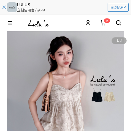
LULUS
開啟APP
立刻使用官方APP
0
1
/
3