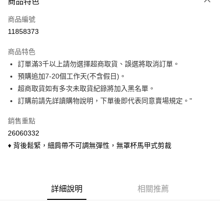
商品特色
信用卡一次付款
商品編號
信用卡分期付款
11858373
3 期 0 利率 每期
NT$150
21家銀行
商品特色
6 期 0 利率 每期
NT$75
21家銀行
合作金庫商業銀行
第一商業銀行
訂單滿3千以上請勿選擇超商取貨、誤選將取消訂單。
華南商業銀行
彰化商業銀行
合作金庫商業銀行
第一商業銀行
超商取貨付款
預購追加7-20個工作天(不含假日)。
上海商業儲蓄銀行
台北富邦商業銀行
華南商業銀行
彰化商業銀行
國泰世華商業銀行
兆豐國際商業銀行
超商取貨如有多次未取貨紀錄將加入黑名單。
LINE Pay
上海商業儲蓄銀行
台北富邦商業銀行
臺灣中小企業銀行
台中商業銀行
訂購前請先詳讀購物說明，下單後即代表同意賣場規定。"
國泰世華商業銀行
兆豐國際商業銀行
匯豐（台灣）商業銀行
華泰商業銀行
Apple Pay
臺灣中小企業銀行
台中商業銀行
聯邦商業銀行
遠東國際商業銀行
銷售重點
匯豐（台灣）商業銀行
華泰商業銀行
悠遊付
元大商業銀行
永豐商業銀行
26060332
聯邦商業銀行
遠東國際商業銀行
玉山商業銀行
星展（台灣）商業銀行
元大商業銀行
永豐商業銀行
♦ 背後鬆緊，細肩帶不可調無彈性，無罩杯馬甲式剪裁
Google Pay
台新國際商業銀行
中國信託商業銀行
玉山商業銀行
星展（台灣）商業銀行
台灣樂天信用卡公司
台新國際商業銀行
中國信託商業銀行
ATM付款
台灣樂天信用卡公司
貨到付款
詳細說明
相關推薦
運送方式