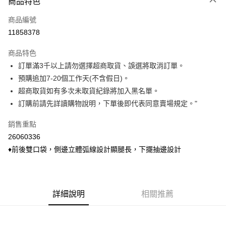
商品特色
信用卡一次付款
商品編號
信用卡分期付款
11858378
3 期 0 利率 每期
NT$166
21家銀行
商品特色
6 期 0 利率 每期
NT$83
21家銀行
合作金庫商業銀行
第一商業銀行
訂單滿3千以上請勿選擇超商取貨、誤選將取消訂單。
華南商業銀行
彰化商業銀行
合作金庫商業銀行
第一商業銀行
超商取貨付款
預購追加7-20個工作天(不含假日)。
上海商業儲蓄銀行
台北富邦商業銀行
華南商業銀行
彰化商業銀行
國泰世華商業銀行
兆豐國際商業銀行
超商取貨如有多次未取貨紀錄將加入黑名單。
LINE Pay
上海商業儲蓄銀行
台北富邦商業銀行
臺灣中小企業銀行
台中商業銀行
訂購前請先詳讀購物說明，下單後即代表同意賣場規定。"
國泰世華商業銀行
兆豐國際商業銀行
匯豐（台灣）商業銀行
華泰商業銀行
Apple Pay
臺灣中小企業銀行
台中商業銀行
聯邦商業銀行
遠東國際商業銀行
銷售重點
匯豐（台灣）商業銀行
華泰商業銀行
悠遊付
元大商業銀行
永豐商業銀行
26060336
聯邦商業銀行
遠東國際商業銀行
玉山商業銀行
星展（台灣）商業銀行
元大商業銀行
永豐商業銀行
♦前後雙口袋，側邊立體弧線設計顯腿長，下擺抽邊設計
Google Pay
台新國際商業銀行
中國信託商業銀行
玉山商業銀行
星展（台灣）商業銀行
台灣樂天信用卡公司
台新國際商業銀行
中國信託商業銀行
ATM付款
台灣樂天信用卡公司
貨到付款
詳細說明
相關推薦
運送方式