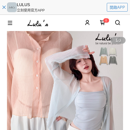
LULUS
開啟APP
立刻使用官方APP
0
1
/
3