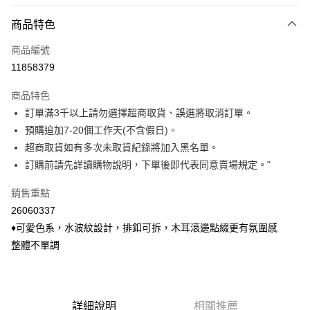
付款方式
商品特色
信用卡一次付款
商品編號
信用卡分期付款
11858379
3 期 0 利率 每期
NT$99
21家銀行
商品特色
6 期 0 利率 每期
NT$49
21家銀行
合作金庫商業銀行
第一商業銀行
訂單滿3千以上請勿選擇超商取貨、誤選將取消訂單。
華南商業銀行
彰化商業銀行
合作金庫商業銀行
第一商業銀行
超商取貨付款
預購追加7-20個工作天(不含假日)。
上海商業儲蓄銀行
台北富邦商業銀行
華南商業銀行
彰化商業銀行
國泰世華商業銀行
兆豐國際商業銀行
超商取貨如有多次未取貨紀錄將加入黑名單。
LINE Pay
上海商業儲蓄銀行
台北富邦商業銀行
臺灣中小企業銀行
台中商業銀行
訂購前請先詳讀購物說明，下單後即代表同意賣場規定。"
國泰世華商業銀行
兆豐國際商業銀行
匯豐（台灣）商業銀行
華泰商業銀行
Apple Pay
臺灣中小企業銀行
台中商業銀行
聯邦商業銀行
遠東國際商業銀行
銷售重點
匯豐（台灣）商業銀行
華泰商業銀行
悠遊付
元大商業銀行
永豐商業銀行
26060337
聯邦商業銀行
遠東國際商業銀行
玉山商業銀行
星展（台灣）商業銀行
元大商業銀行
永豐商業銀行
♦可愛色系，水波紋設計，排釦可拆，木耳滾邊點綴更有氛圍感
Google Pay
台新國際商業銀行
中國信託商業銀行
玉山商業銀行
星展（台灣）商業銀行
整體不單調
台灣樂天信用卡公司
台新國際商業銀行
中國信託商業銀行
ATM付款
台灣樂天信用卡公司
貨到付款
詳細說明
相關推薦