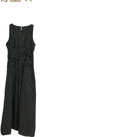
anan | Penghantaran percuma untuk pesanan
au lebih
esanan
Kadar Penghantaran