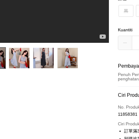
黑
Kuantiti
Pembaya
Penuh Pen
penghatar
Kaedah 
Ciri Prod
Kad Kredi
No. Produ
11858381
Ansuran K
Ciri Produ
3 ansu
訂單滿
6 ansu
Taiw
預購追加