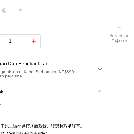
藍
白
Bersihkan
Sejarah
ran Dan Penghantaran
gambilan di Kedai Serbaneka, NT$899
an percuma
Pembayaran
uk
t (Bayaran Penuh)
k
ad Kredit
k
ran pada kadar faedah 0,
NT$213
setiap ansuran
3千以上請勿選擇超商取貨、誤選將取消訂單。
21 Bank
ran pada kadar faedah 0,
NT$106
setiap
an Cooperative Bank
Bank Komersial Pertama
7-20個工作天(不含假日)。