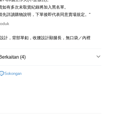
Nan Commercial
Chang Hwa Commercial
n
21 Bank
貨如有多次未取貨紀錄將加入黑名單。
k
Bank
Cooperative Bank
Bank Komersial Pertama
請先詳讀購物說明，下單後即代表同意賣場規定。"
an di Kedai Serbaneka
Shanghai
Bank Komersial Taipei
n Commercial Bank
Chang Hwa Commercial Bank
ercial & Savings
Fubon
roduk
anghai Commercial &
Bank Komersial Taipei Fubon
k
s Bank
 Cathay United
Mega International
紋設計，背部單釦，收腰設計顯腿長，無口袋／內裡
thay United
Mega International Commercial
Commercial Bank
Bank
an Business Bank
Taichung Commercial
t
Business Bank
Taichung Commercial Bank
Bank
Berkaitan (4)
nk (Taiwan) Limited
Hwatai Bank
y
 Bank (Taiwan)
Hwatai Bank
ank of Taiwan
Far Eastern International Bank
ted
．洋裝
 Commercial Bank
Bank SinoPac
an ATM
n Bank of Taiwan
Far Eastern International
Sokongan
omersial E.SUN
DBS Bank
劃
｜ 棉花糖女孩推薦
Bank
asa Penghantaran
tarabangsa Taishin
Bank CTBC
ta Commercial Bank
Bank SinoPac
快速出貨
t Kad Kredit Rakuten
｜ 現貨優惠不用等
 Komersial E.SUN
DBS Bank
 Antarabangsa
Bank CTBC
新品
◣NEW 推薦
Penghantaran
hin
kat Kad Kredit
取貨
ten Taiwan
anan | Penghantaran percuma untuk pesanan
au lebih