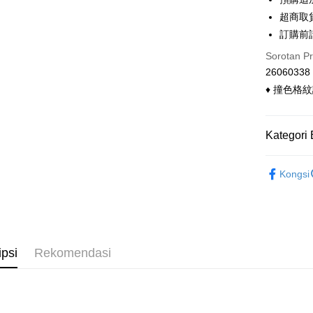
Hua 
ansura
超商取
Ban
Taiwan 
訂購前
Pengambil
The 
Hua Na
Comm
Sorotan P
LINE Pay
The Sh
Ban
26060338
Saving
Bank
Apple Pay
♦ 撞色格
Bank Ca
Taiw
Easy Walle
Taiwan 
Kategori 
HSBC Ba
Google Pa
HSBC
Union B
Limi
◣ 兩件式
Yuanta
Pemindah
Unio
Kongsi
Bank K
◣ 小編企
Tunai sem
Bank An
Yuan
◣ 現貨．
Syarika
Bank
Taiwan
Bank
◣ new．
Pilihan 
Tais
ipsi
Rekomendasi
Syari
全家付款
Raku
NT$90/pes
NT$899 at