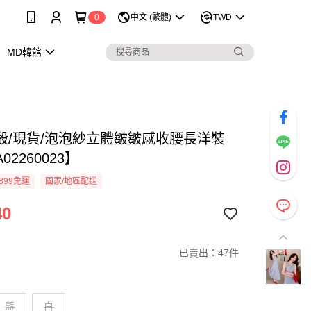
0
中文 (繁體)
TWD
MD韓館
殺/現貨/泡泡紗立體皺皺感收腰長洋裝
02260023】
899免運
國家/地區配送
40
已賣出：47件
藍
白