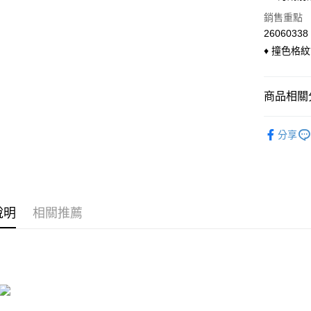
國泰世
LINE Pay
上海商
銷售重點
臺灣中
國泰世
匯豐（
26060338
Apple Pay
臺灣中
聯邦商
♦ 撞色格
匯豐（
悠遊付
元大商
聯邦商
玉山商
元大商
Google Pa
台新國
商品相關分
玉山商
台灣樂
台新國
ATM付款
◣ 兩件式
台灣樂
分享
貨到付款
◣ 小編企
◣ 現貨．
運送方式
◣ new．
全家付款
說明
相關推薦
每筆NT$9
付款後全
每筆NT$9
萊爾富付