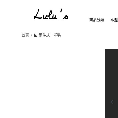
商品分類
本週
首頁
◣ 兩件式．洋裝