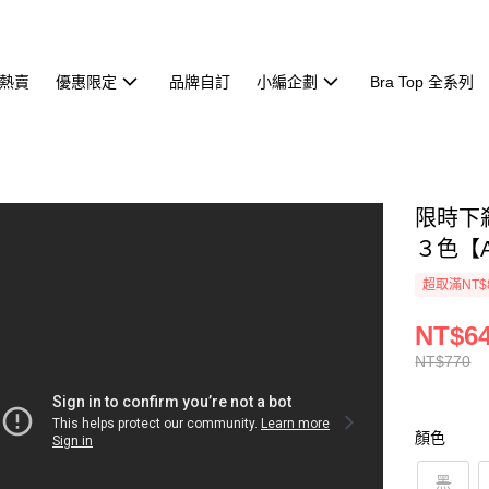
熱賣
優惠限定
品牌自訂
小編企劃
Bra Top 全系列
限時下
３色【A
超取滿NT$
NT$6
NT$770
顏色
黑