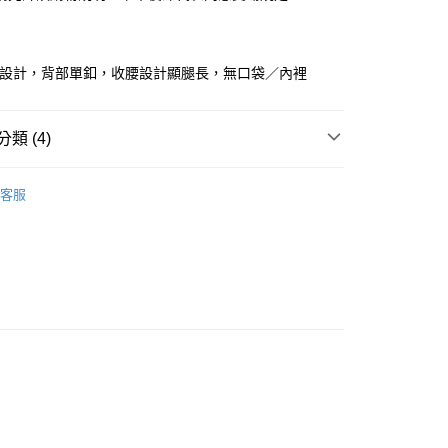
華商業銀行
兆豐國際商業銀行
業儲蓄銀行
台北富邦商業銀行
小企業銀行
台中商業銀行
華商業銀行
兆豐國際商業銀行
台灣）商業銀行
華泰商業銀行
小企業銀行
台中商業銀行
業銀行
遠東國際商業銀行
紋設計，背部單釦，收腰設計顯腿長，無口袋／內裡
台灣）商業銀行
華泰商業銀行
業銀行
永豐商業銀行
業銀行
遠東國際商業銀行
業銀行
星展（台灣）商業銀行
業銀行
永豐商業銀行
y
際商業銀行
中國信託商業銀行
類 (4)
業銀行
星展（台灣）商業銀行
天信用卡公司
際商業銀行
中國信託商業銀行
．洋裝
天信用卡公司
客服
劃
｜ 棉花糖女孩推薦
快速出貨
｜ 現貨優惠不用等
新品
◣NEW 推薦
取貨
0，滿NT$899(含以上)免運費
家取貨
0，滿NT$899(含以上)免運費
款取貨