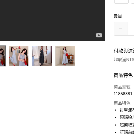
數量
付款與運
超取滿NT$
付款方式
商品特色
信用卡一
商品編號
11858381
信用卡分
商品特色
3 期 
訂單滿
6 期 
合作金
預購追加
華南商
超商取
合作金
超商取貨
上海商
華南商
訂購前