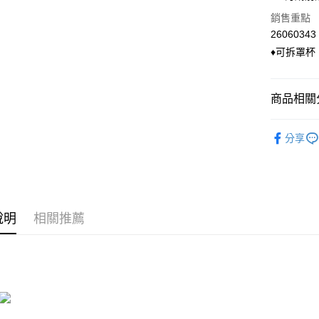
國泰世
LINE Pay
上海商
銷售重點
臺灣中
國泰世
匯豐（
26060343
Apple Pay
臺灣中
聯邦商
♦可拆罩杯
匯豐（
悠遊付
元大商
聯邦商
玉山商
元大商
Google Pa
台新國
商品相關分
玉山商
台灣樂
台新國
ATM付款
◣ Bra T
台灣樂
分享
貨到付款
◣ 上衣類
◣ 小編企
運送方式
◣ new．
全家付款
說明
相關推薦
◣ 小編企
每筆NT$9
◣ 小編企
付款後全
每筆NT$9
萊爾富付