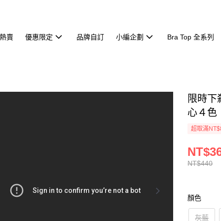
熱賣
優惠限定
品牌自訂
小編企劃
Bra Top 全系列
限時下
心４色【
超取滿NT$
NT$3
NT$440
顏色
灰藍