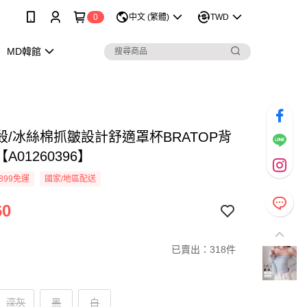
0
中文 (繁體)
TWD
MD韓館
殺/冰絲棉抓皺設計舒適罩杯BRATOP背
A01260396】
899免運
國家/地區配送
60
已賣出：318件
深灰
黑
白