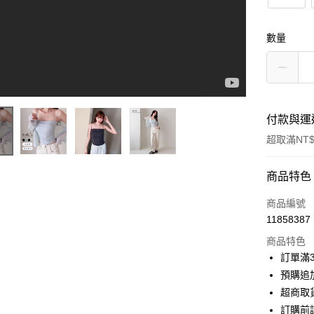
數量
付款與運
超取滿NT$
付款方式
商品特色
信用卡一
商品編號
11858387
信用卡分
商品特色
3 期 
訂單滿
6 期 
合作金
預購追加
華南商
超商取
合作金
超商取貨
上海商
華南商
訂購前