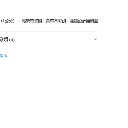
華商業銀行
兆豐國際商業銀行
業儲蓄銀行
台北富邦商業銀行
小企業銀行
台中商業銀行
華商業銀行
兆豐國際商業銀行
台灣）商業銀行
華泰商業銀行
小企業銀行
台中商業銀行
業銀行
遠東國際商業銀行
（1公分） ，鬆緊帶整圈，肩帶不可調，抓皺設計顯胸型
台灣）商業銀行
華泰商業銀行
業銀行
永豐商業銀行
業銀行
遠東國際商業銀行
業銀行
星展（台灣）商業銀行
業銀行
永豐商業銀行
y
際商業銀行
中國信託商業銀行
類 (6)
業銀行
星展（台灣）商業銀行
天信用卡公司
際商業銀行
中國信託商業銀行
op 全系列
天信用卡公司
客服
｜ 無袖．背心
劃
｜ 網美合作款
新品
◣NEW 推薦
取貨
劃
｜夏日涼感/防曬
0，滿NT$899(含以上)免運費
劃
｜ 雲上舞白☁️
家取貨
0，滿NT$899(含以上)免運費
款取貨