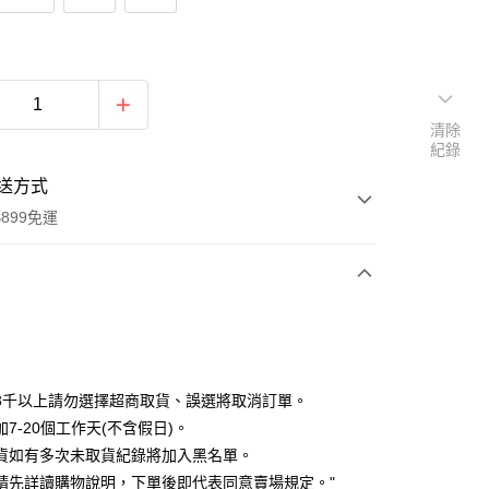
清除
紀錄
送方式
899免運
次付款
期付款
0 利率 每期
NT$120
21家銀行
3千以上請勿選擇超商取貨、誤選將取消訂單。
0 利率 每期
NT$60
21家銀行
庫商業銀行
第一商業銀行
7-20個工作天(不含假日)。
業銀行
彰化商業銀行
貨如有多次未取貨紀錄將加入黑名單。
庫商業銀行
第一商業銀行
付款
業儲蓄銀行
台北富邦商業銀行
業銀行
彰化商業銀行
請先詳讀購物說明，下單後即代表同意賣場規定。"