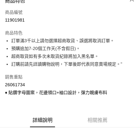
商品特色
信用卡一次付款
商品編號
信用卡分期付款
11901981
3 期 0 利率 每期
NT$93
21家銀行
商品特色
6 期 0 利率 每期
NT$46
21家銀行
合作金庫商業銀行
第一商業銀行
訂單滿3千以上請勿選擇超商取貨、誤選將取消訂單。
華南商業銀行
彰化商業銀行
合作金庫商業銀行
第一商業銀行
超商取貨付款
預購追加7-20個工作天(不含假日)。
上海商業儲蓄銀行
台北富邦商業銀行
華南商業銀行
彰化商業銀行
國泰世華商業銀行
兆豐國際商業銀行
超商取貨如有多次未取貨紀錄將加入黑名單。
LINE Pay
上海商業儲蓄銀行
台北富邦商業銀行
臺灣中小企業銀行
台中商業銀行
訂購前請先詳讀購物說明，下單後即代表同意賣場規定。"
國泰世華商業銀行
兆豐國際商業銀行
匯豐（台灣）商業銀行
華泰商業銀行
Apple Pay
臺灣中小企業銀行
台中商業銀行
聯邦商業銀行
遠東國際商業銀行
銷售重點
匯豐（台灣）商業銀行
華泰商業銀行
悠遊付
元大商業銀行
永豐商業銀行
26061734
聯邦商業銀行
遠東國際商業銀行
玉山商業銀行
星展（台灣）商業銀行
元大商業銀行
永豐商業銀行
♦ 貼鑽字母圖案，花邊領口+袖口設計，彈力親膚布料
Google Pay
台新國際商業銀行
中國信託商業銀行
玉山商業銀行
星展（台灣）商業銀行
台灣樂天信用卡公司
台新國際商業銀行
中國信託商業銀行
ATM付款
台灣樂天信用卡公司
貨到付款
詳細說明
相關推薦
運送方式